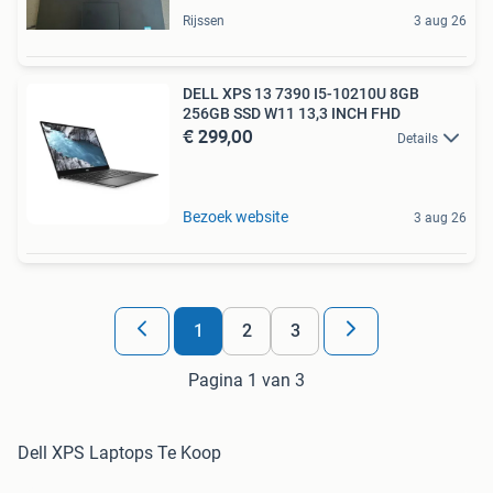
Rijssen
3 aug 26
DELL XPS 13 7390 I5-10210U 8GB
256GB SSD W11 13,3 INCH FHD
€ 299,00
Details
Bezoek website
3 aug 26
1
2
3
Pagina 1 van 3
Dell XPS Laptops Te Koop