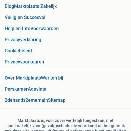
Blog
Marktplaats Zakelijk
Veilig en Succesvol
Help en Info
Voorwaarden
Privacyverklaring
Cookiebeleid
Privacyvoorkeuren
Over Marktplaats
Werken bij
Perskamer
Adevinta
2dehands
2ememain
Sitemap
Marktplaats is, voor zover wettelijk toegestaan, niet
aansprakelijk voor (gevolg)schade die voortkomt uit het gebruik