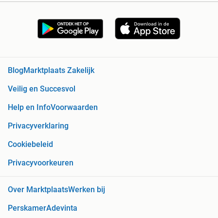
Blog
Marktplaats Zakelijk
Veilig en Succesvol
Help en Info
Voorwaarden
Privacyverklaring
Cookiebeleid
Privacyvoorkeuren
Over Marktplaats
Werken bij
Perskamer
Adevinta