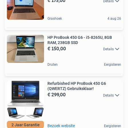
€ 175,00
Details
Grashoek
4 aug 26
HP ProBook 450 G6 - i5-8265U, 8GB
RAM, 238GB SSD
€ 150,00
Details
Druten
Eergisteren
Refurbished HP ProBook 450 G6
(QWERTZ) Gebruiksklaar!
€ 299,00
Details
2 Jaar Garantie
Bezoek website
Eergisteren