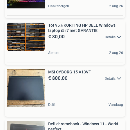
Haaksbergen
2 aug 26
Tot 95% KORTING HP DELL Windows
laptop i5 i7 met GARANTIE
€ 80,00
Details
Almere
2 aug 26
MSI CYBORG 15 A13VF
€ 800,00
Details
Delft
Vandaag
Dell chromebook - Windows 11 - Werkt
perfect !