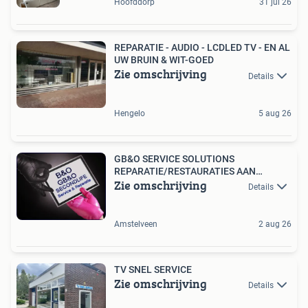
Hoofddorp
31 jul 26
REPARATIE - AUDIO - LCDLED TV - EN AL
UW BRUIN & WIT-GOED
Zie omschrijving
Details
Hengelo
5 aug 26
GB&O SERVICE SOLUTIONS
REPARATIE/RESTAURATIES AAN
Zie omschrijving
APPARATUUR
Details
Amstelveen
2 aug 26
TV SNEL SERVICE
Zie omschrijving
Details