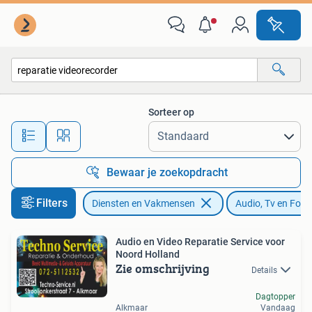
Reparatie en Onderhoud | Audio, Tv en Foto
Sorteer op
Alle afstanden…
Bewaar je zoekopdracht
Filters
Diensten en Vakmensen
Audio, Tv en Foto
Audio en Video Reparatie Service voor
Noord Holland
Zie omschrijving
Details
Dagtopper
Alkmaar
Vandaag