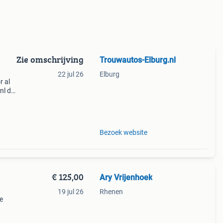
Zie omschrijving
Trouwautos-Elburg.nl
22 jul 26
Elburg
r al
nl de
an 5
Bezoek website
€ 125,00
Ary Vrijenhoek
19 jul 26
Rhenen
e
s