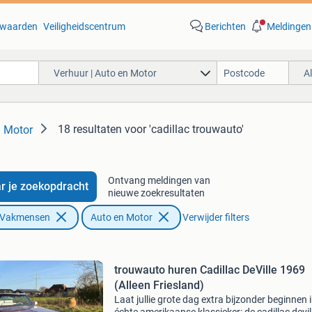
waarden
Veiligheidscentrum
Berichten
Meldingen
Verhuur | Auto en Motor
A
18 resultaten
voor 'cadillac trouwauto'
n Motor
Ontvang meldingen van
r je zoekopdracht
nieuwe zoekresultaten
n Vakmensen
Auto en Motor
Verwijder filters
trouwauto huren Cadillac DeVille 1969
(Alleen Friesland)
Laat jullie grote dag extra bijzonder beginnen 