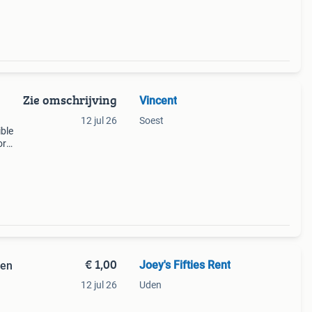
9;big-
Zie omschrijving
Vincent
12 jul 26
Soest
ible
or
n luxe
€ 1,00
Joey's Fifties Rent
 en
12 jul 26
Uden