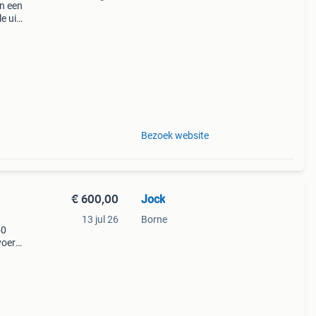
in een
e uit
euze
Bezoek website
€ 600,00
Jock
13 jul 26
Borne
50
voer
s
r.