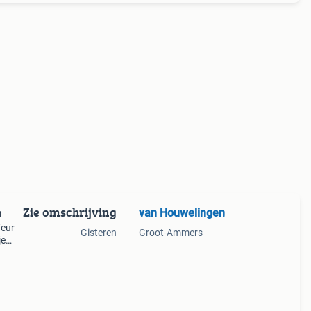
Zie omschrijving
van Houwelingen
n
feur
Gisteren
Groot-Ammers
je
upe