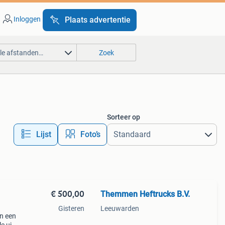
Inloggen
Plaats advertentie
lle afstanden…
Zoek
Sorteer op
Lijst
Foto’s
€ 500,00
Themmen Heftrucks B.V.
Gisteren
Leeuwarden
in een