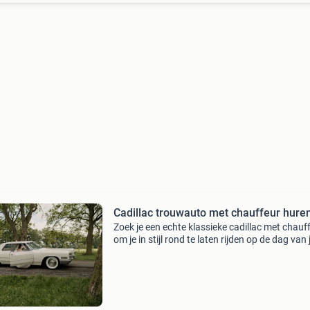
Cadillac trouwauto met chauffeur hure
Zoek je een echte klassieke cadillac met chauf
om je in stijl rond te laten rijden op de dag van 
bruiloft? Je hebt het gevonden! Deze &#39;co
deville&#39; uit 1966 heeft een ruime in