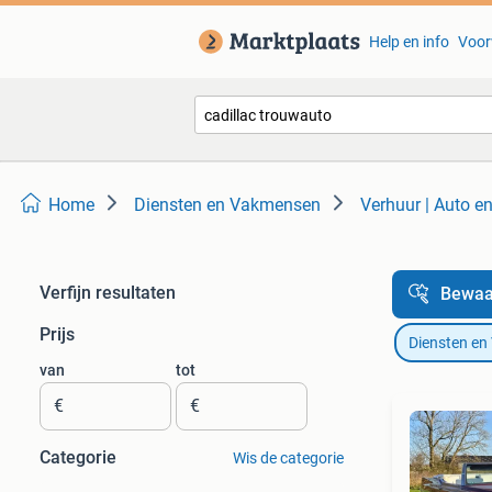
Help en info
Voor
Home
Diensten en Vakmensen
Verhuur | Auto e
Verfijn resultaten
Bewaa
Prijs
Diensten e
van
tot
€
€
Categorie
Wis de categorie