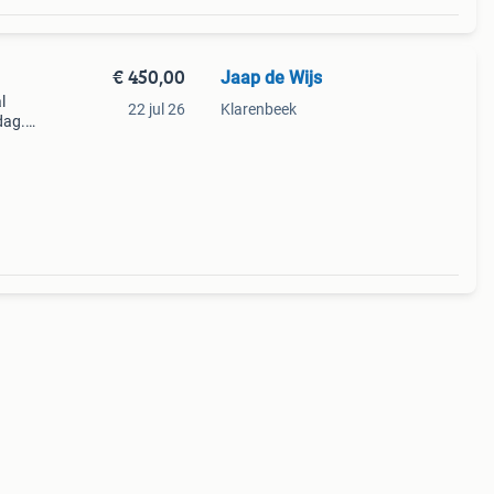
€ 450,00
Jaap de Wijs
l
22 jul 26
Klarenbeek
dag.
de