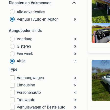
Diensten en Vakmensen
Alle advertenties
Verhuur | Auto en Motor
9
Aangeboden sinds
Vandaag
0
Gisteren
0
Een week
0
Altijd
7
Type
Aanhangwagen
0
Limousine
6
Personenauto
4
Trouwauto
9
Verhuiswagen of Bestelauto
0