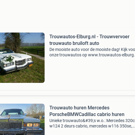
Trouwautos-Elburg.nl - Trouwvervoer
trouwauto bruiloft auto
De mooiste auto voor de mooiste dag! Kijk voo
onze trouwautos op www.trouwautos-elburg.
prijzen op onze site gelden voor een periode v
uur en binnen 50 kilometer van elburg. Daarna
maken
Trouwauto huren Mercedes
PorscheBMWCadillac cabrio huren
Unieke trouwauto&#39;s w.o.: Mercedes 320c
w124 2 deurs cabrio, mercedes w116 350se,
mercedes w123 280e 4 deurs cabrio, mercede