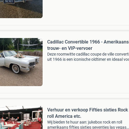
r107 300sl 2 deurs cabrio, cadillac deville &#3
block 8.3
Cadillac Convertible 1966 - Amerikaans
trouw- en VIP-vervoer
Deze roomwitte cadillac coupe de ville convert
uit 1966 is een iconische oldtimer en ideaal vo
een fotogenieke bruiloft of in de vintage stijl e
van de kennedy’s. Na een uitvoerige restaur
Verhuur en verkoop Fifties sixties Rock
roll America etc.
Wij bieden te huur aan: jukebox rock en roll
amerikaans fifties sixties seventies las vegas