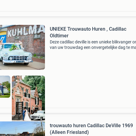
UNIEKE Trouwauto Huren , Cadillac
Oldtimer
Deze cadillac deville is een unieke blikvanger 
van uw trouwdag een onvergetelijke dag te m
Of het nu is voor uw bruiloft, jubileum, rondrit,
fotosessie ; deze cadillac deville inclusief ch
trouwauto huren Cadillac DeVille 1969
(Alleen Friesland)