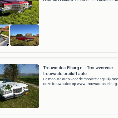
échte amerikaanse klassieker: de cadillac devill
1969 . Deze elegante oldtimer is dé perfecte k
voor bruidsparen die klasse en nostalgie
Trouwautos-Elburg.nl - Trouwvervoer
trouwauto bruiloft auto
De mooiste auto voor de mooiste dag! Kijk voo
onze trouwautos op www.trouwautos-elburg.
prijzen op onze site gelden voor een periode v
uur en binnen 50 kilometer van elburg. Daarna
maken