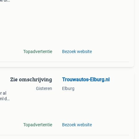
e uit
euze
Topadvertentie
Bezoek website
Zie omschrijving
Trouwautos-Elburg.nl
Gisteren
Elburg
r al
nl de
an 5
Topadvertentie
Bezoek website