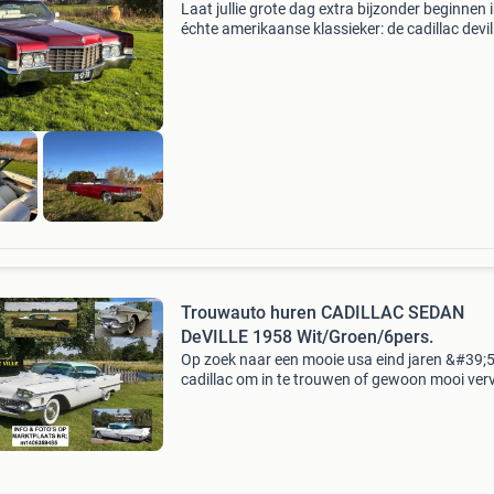
Laat jullie grote dag extra bijzonder beginnen 
échte amerikaanse klassieker: de cadillac devill
1969 . Deze elegante oldtimer is dé perfecte k
voor bruidsparen die klasse en nostalgie
Trouwauto huren CADILLAC SEDAN
DeVILLE 1958 Wit/Groen/6pers.
Op zoek naar een mooie usa eind jaren &#39;
cadillac om in te trouwen of gewoon mooi ver
voor een speciale gelegenheid? Een 6 persoon
sedan met een elektr. 3 Pers. Voorbank, 6 elekt
Ramen