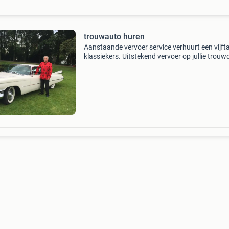
trouwauto huren
Aanstaande vervoer service verhuurt een vijfta
klassiekers. Uitstekend vervoer op jullie trouw
Laat je rondrijden in een fraaie cadillac sedan 
ville uit 1959 of rij zelf in een schitterende ja