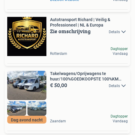
Autotransport Richard | Veilig &
Professioneel | NL & Europa
Zie omschrijving
Details
Dagtopper
Rotterdam
Vandaag
Takelwagens/Oprijwagens te
huur/100%GOEDKOOPSTE 100%KM
€ 50,00
VRIJ
Details
Dagtopper
Dag avond nacht
Zaandam
Vandaag