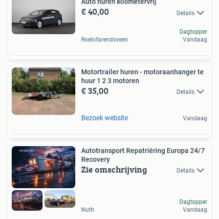
Auto huren kilometervrij
€ 40,00
Details
Dagtopper
Roelofarendsveen
Vandaag
Motortrailer huren - motoraanhanger te
huur 1 2 3 motoren
€ 35,00
Details
Bezoek website
Vandaag
Autotransport Repatriëring Europa 24/7
Recovery
Zie omschrijving
Details
Dagtopper
Nuth
Vandaag