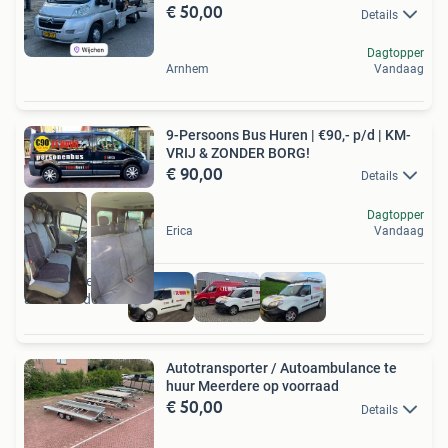
€ 50,00
Details
Dagtopper
Arnhem
Vandaag
9-Persoons Bus Huren | €90,- p/d | KM-
VRIJ & ZONDER BORG!
€ 90,00
Details
Dagtopper
Erica
Vandaag
Ook van deze
adverteerder
Autotransporter / Autoambulance te
huur Meerdere op voorraad
€ 50,00
Details