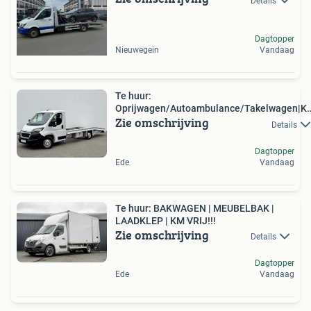
Details
Dagtopper
Nieuwegein
Vandaag
Te huur:
Oprijwagen/Autoambulance/Takelwagen|K
Zie omschrijving
VRIJ!!
Details
Dagtopper
Ede
Vandaag
Te huur: BAKWAGEN | MEUBELBAK |
LAADKLEP | KM VRIJ!!!
Zie omschrijving
Details
Dagtopper
Ede
Vandaag