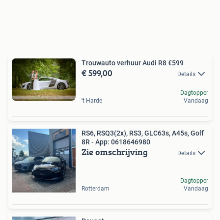
Trouwauto verhuur Audi R8 €599
€ 599,00
Details
Dagtopper
't Harde
Vandaag
RS6, RSQ3(2x), RS3, GLC63s, A45s, Golf
8R - App: 0618646980
Zie omschrijving
Details
Dagtopper
Rotterdam
Vandaag