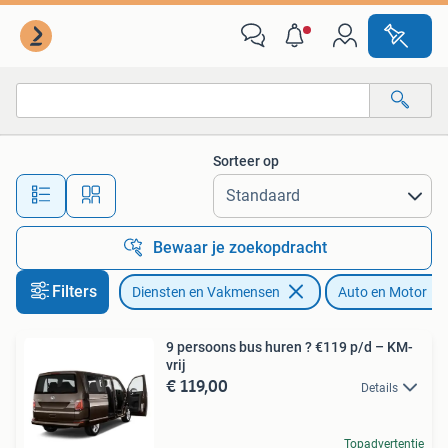
Verhuur | Auto en Motor
Sorteer op
Alle afstanden…
Bewaar je zoekopdracht
Filters
Diensten en Vakmensen
Auto en Motor
9 persoons bus huren ? €119 p/d – KM-
vrij
€ 119,00
Details
Topadvertentie