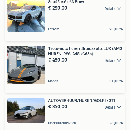
8r a45 rs6 c63 Bmw
€ 250,00
Details
Utrecht
28 jul 26
Trouwauto huren ,Bruidsauto, LUX (AMG
HUREN, RS6, A45s,C63s)
€ 450,00
Details
Rhoon
31 jul 26
AUTOVERHUUR/HUREN/GOLF8/GTI
€ 350,00
Details
Roelofarendsveen
28 jul 26