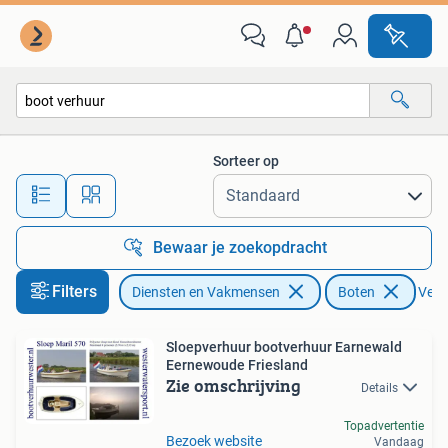
Verhuur | Boten
Sorteer op
Alle afstanden…
Bewaar je zoekopdracht
Filters
Diensten en Vakmensen
Boten
Verwi
Sloepverhuur bootverhuur Earnewald
Eernewoude Friesland
Zie omschrijving
Details
Topadvertentie
Bezoek website
Vandaag