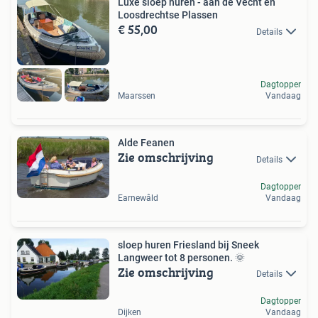
Luxe sloep huren - aan de Vecht en
Loosdrechtse Plassen
€ 55,00
Details
Dagtopper
Maarssen
Vandaag
Alde Feanen
Zie omschrijving
Details
Dagtopper
Earnewâld
Vandaag
sloep huren Friesland bij Sneek
Langweer tot 8 personen. 🌞
Zie omschrijving
Details
Dagtopper
Dijken
Vandaag