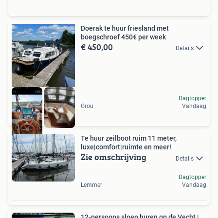
Doerak te huur friesland met
boegschroef 450€ per week
€ 450,00
Details
Dagtopper
Grou
Vandaag
Te huur zeilboot ruim 11 meter,
luxe|comfort|ruimte en meer!
Zie omschrijving
Details
Dagtopper
Lemmer
Vandaag
12-persoons sloep huren op de Vecht |