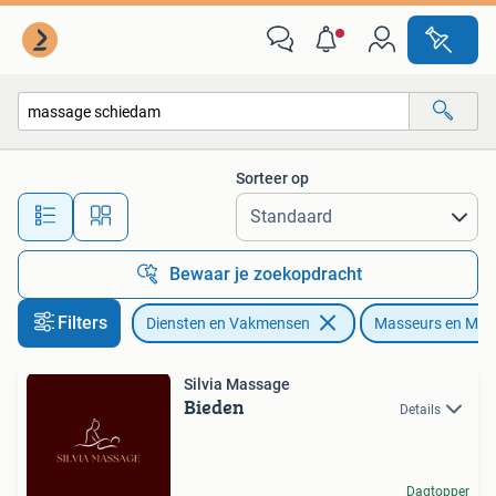
Welzijn | Masseurs en Massagesalons
Sorteer op
Alle afstanden…
Bewaar je zoekopdracht
Filters
Diensten en Vakmensen
Masseurs en Mas
Silvia Massage
Bieden
Details
Dagtopper