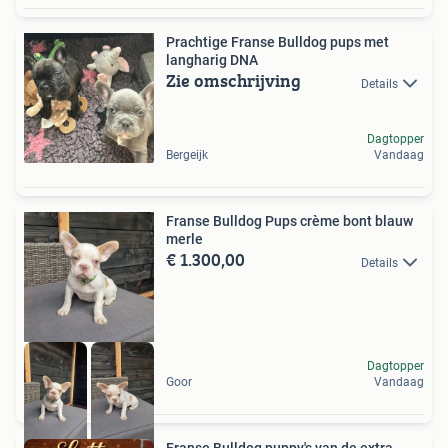
Prachtige Franse Bulldog pups met
langharig DNA
Zie omschrijving
Details
Dagtopper
Bergeijk
Vandaag
Franse Bulldog Pups crème bont blauw
merle
€ 1.300,00
Details
Dagtopper
Goor
Vandaag
Franse Bulldog puppy's van de extra