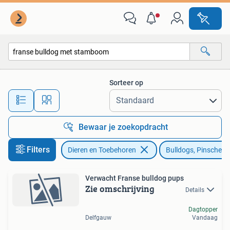
Honden | Bulldogs, Pinschers en Molossers
Sorteer op
Alle afstanden…
Bewaar je zoekopdracht
Filters
Dieren en Toebehoren
Bulldogs, Pinschers
Verwacht Franse bulldog pups
Zie omschrijving
Details
Dagtopper
Delfgauw
Vandaag