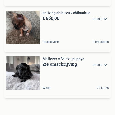
kruizing shih-tzu x chihuahua
€ 850,00
Details
Daarlerveen
Eergisteren
Maltezer x Shi tzu puppys
Zie omschrijving
Details
Weert
27 jul 26