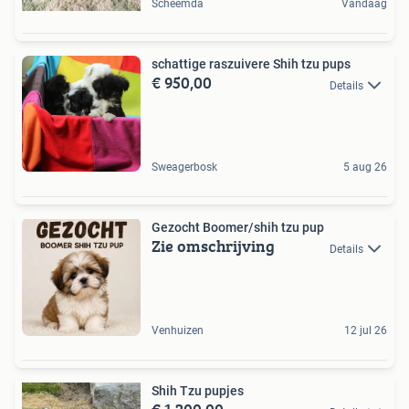
Scheemda
Vandaag
schattige raszuivere Shih tzu pups
€ 950,00
Details
Sweagerbosk
5 aug 26
Gezocht Boomer/shih tzu pup
Zie omschrijving
Details
Venhuizen
12 jul 26
Shih Tzu pupjes