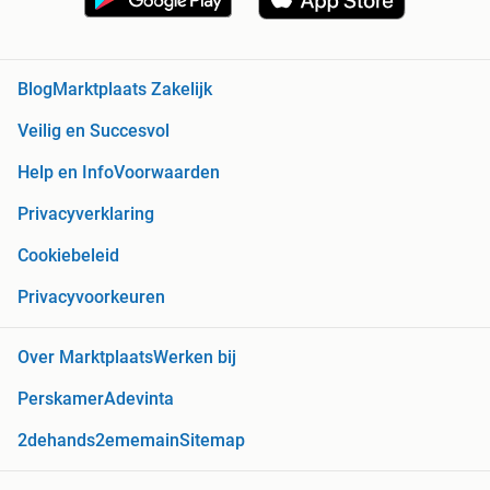
Blog
Marktplaats Zakelijk
Veilig en Succesvol
Help en Info
Voorwaarden
Privacyverklaring
Cookiebeleid
Privacyvoorkeuren
Over Marktplaats
Werken bij
Perskamer
Adevinta
2dehands
2ememain
Sitemap