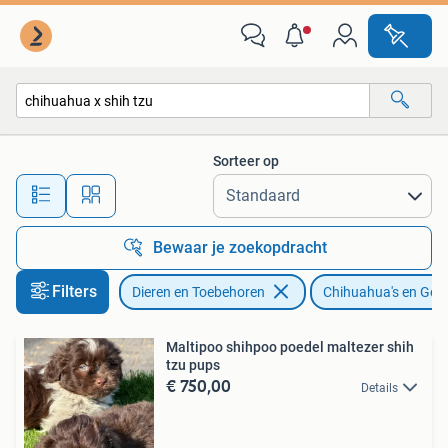
Honden | Chihuahua's en Gezelschapshonden
Sorteer op
Alle afstanden…
Bewaar je zoekopdracht
Filters
Dieren en Toebehoren
Chihuahua's en Ge
Maltipoo shihpoo poedel maltezer shih
tzu pups
€ 750,00
Details