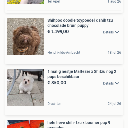
Ter Apel
1 aug 26
Shihpoo doodle toypoedel x shih tzu
chocolade bruin puppy
€ 1.199,00
Details
Hendrik-Ido-Ambacht
18 jul 26
1 malig nestje Maltezer x Shitzu nog 2
pups beschikbaar
€ 850,00
Details
Drachten
24 jul 26
hele lieve shih- tzu x boomer pup 9
maanden