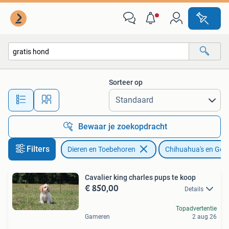
Honden | Chihuahua's en Gezelschapshonden
Sorteer op
Alle afstanden…
Bewaar je zoekopdracht
Filters
Dieren en Toebehoren
Chihuahua's en Ge
Cavalier king charles pups te koop
€ 850,00
Details
Topadvertentie
Gameren
2 aug 26