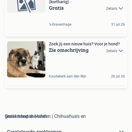
(kortharig)
Gratis
Details
's-Gravenhage
31 jul 26
Zoek jij een nieuw huis? Voor je hond?
Zie omschrijving
Details
Koudekerk aan den Rijn
26 jul 26
gratis hond in Honden | Chihuahua's en Gezelschapshonden
Gerelateerde zoektermen