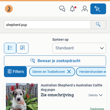
Honden | Herdershonden en Veedrijvers
Sorteer op
Alle afstanden…
Bewaar je zoekopdracht
Filters
Dieren en Toebehoren
Herdershonden en V
Australian Shepherd x Australian Cattle
dog pups
Zie omschrijving
Details
Dagtopper