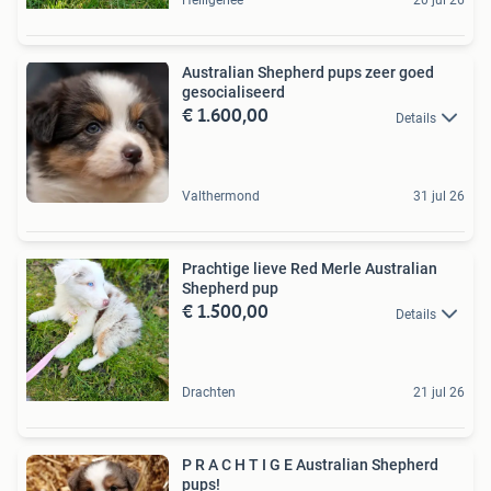
Heiligerlee
20 jul 26
Australian Shepherd pups zeer goed
gesocialiseerd
€ 1.600,00
Details
Valthermond
31 jul 26
Prachtige lieve Red Merle Australian
Shepherd pup
€ 1.500,00
Details
Drachten
21 jul 26
P R A C H T I G E Australian Shepherd
pups!