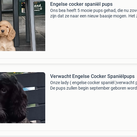
Engelse cocker spaniël pups
Ons bea heeft 5 mooie pups gehad, die nu zov
zijn dat ze naar een nieuw baasje mogen. Het z
vrolijke, blije pups, die gewoon bij ons in huis, 
met dit weer buiten opgroeien. De pups zijn n
Verwacht Engelse Cocker Spaniëlpups
Onze lady ( engelse cocker spaniël )verwacht 
De pups zullen begin september geboren word
Ze zouden dan begin november hun nestje m
verlaten. De pups zullen bij ons in huis opgroei
Wat