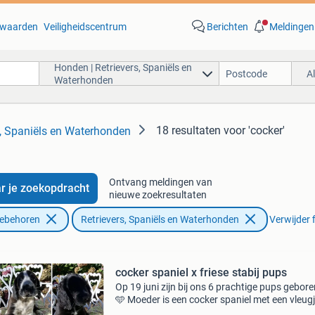
waarden
Veiligheidscentrum
Berichten
Meldingen
Honden | Retrievers, Spaniëls en
A
Waterhonden
18 resultaten
voor 'cocker'
s, Spaniëls en Waterhonden
Ontvang meldingen van
r je zoekopdracht
nieuwe zoekresultaten
oebehoren
Retrievers, Spaniëls en Waterhonden
Verwijder f
cocker spaniel x friese stabij pups
Op 19 juni zijn bij ons 6 prachtige pups gebore
🩵 Moeder is een cocker spaniel met een vleug
border collie. ( 3/4 Cocker 1/4 border collie) en