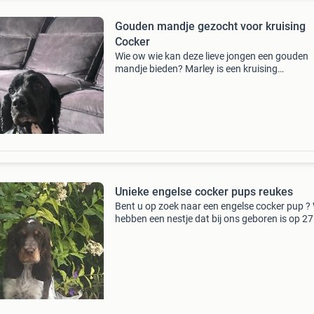
Gouden mandje gezocht voor kruising
Cocker
Wie ow wie kan deze lieve jongen een gouden
mandje bieden? Marley is een kruising
cocker/tibetaanse terrier van 7 jaar oud. Marle
een ontzettend lieve hond, die ondanks zijn leef
energie heeft
Unieke engelse cocker pups reukes
Bent u op zoek naar een engelse cocker pup ? 
hebben een nestje dat bij ons geboren is op 2
Beide ouders zijn aanwezig en te zien bij bezo
onze pups ; -nagekeken door onze dierenarts -
gechipt