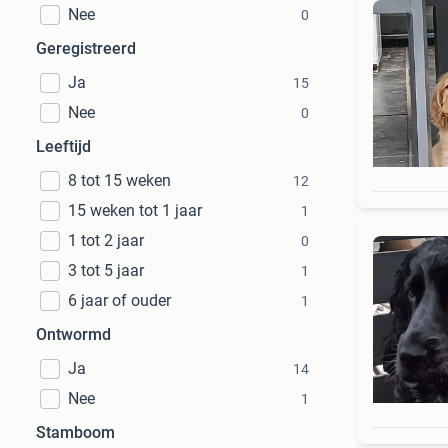
Nee
0
Geregistreerd
Ja
15
Nee
0
Leeftijd
8 tot 15 weken
12
15 weken tot 1 jaar
1
1 tot 2 jaar
0
3 tot 5 jaar
1
6 jaar of ouder
1
Ontwormd
Ja
14
Nee
1
Stamboom