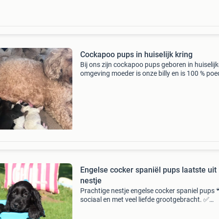
Cockapoo pups in huiselijk kring
Bij ons zijn cockapoo pups geboren in huiselijk
omgeving moeder is onze billy en is 100 % poe
is 37 cm hoog ze is ook uitgebreid getest vader
engelse cockerspaniel met stamboom en uitg
Engelse cocker spaniël pups laatste uit
nestje
Prachtige nestje engelse cocker spaniel pups 
sociaal en met veel liefde grootgebracht. ✅
Meerdere keren gevaccineerd (reizen mogelijk
vanaf 15 weken ) en ontwormd ✅ geboren