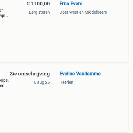
€ 1.100,00
Erna Evers
er
Eergisteren
Oost West en Middelbeers
ijn
en nu
ag
Zie omschrijving
Eveline Vandamme
pups.
6 aug 26
Heerlen
en.
ogen
en.