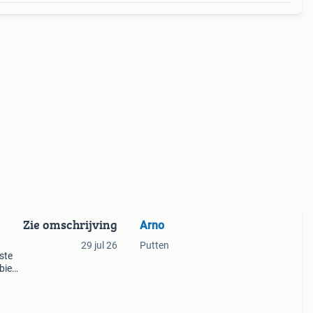
Zie omschrijving
Arno
29 jul 26
Putten
tste
 bied
zijn