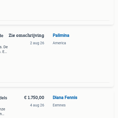
Zie omschrijving
Palimina
de
2 aug 26
America
s. De
. En
en
€ 1.750,00
Diana Fennis
dels
4 aug 26
Eemnes
onze
an