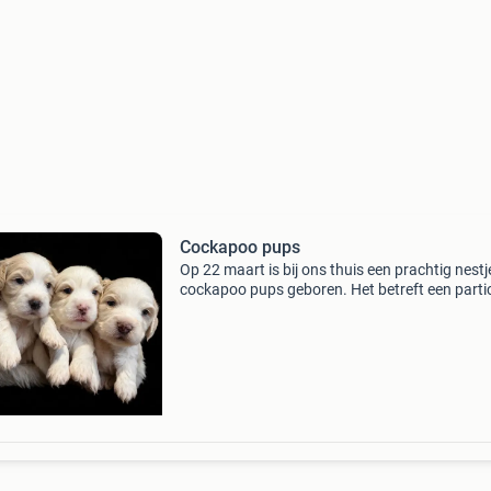
Cockapoo pups
Op 22 maart is bij ons thuis een prachtig nestj
cockapoo pups geboren. Het betreft een partic
huiselijk nestje dat met veel liefde wordt
grootgebracht. De moeder is een maltipoo en 
vader een