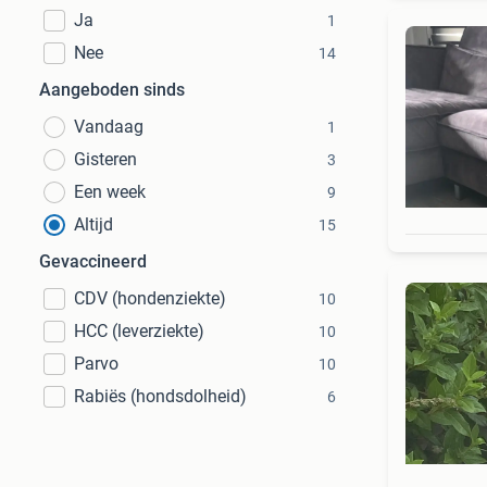
Ja
1
Nee
14
Aangeboden sinds
Vandaag
1
Gisteren
3
Een week
9
Altijd
15
Gevaccineerd
CDV (hondenziekte)
10
HCC (leverziekte)
10
Parvo
10
Rabiës (hondsdolheid)
6