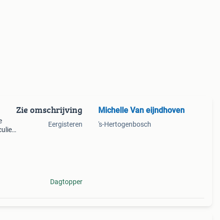
Zie omschrijving
Michelle Van eijndhoven
e
Eergisteren
's-Hertogenbosch
ulier,
de
Dagtopper