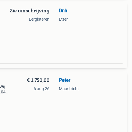
Zie omschrijving
Dnh
Eergisteren
Etten
y is
tijd
€ 1.750,00
Peter
Wij
6 aug 26
Maastricht
7.04
ek