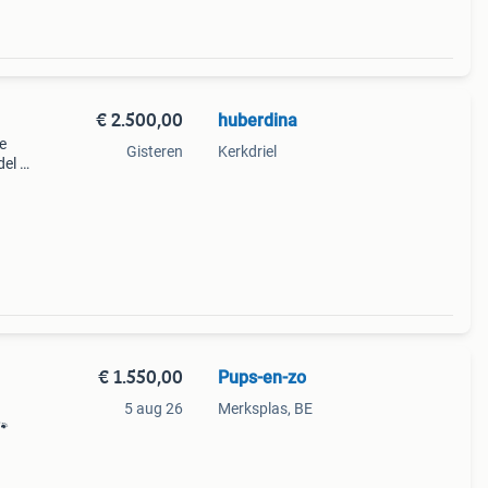
€ 2.500,00
huberdina
e
Gisteren
Kerkdriel
del en
 is n
ebre
€ 1.550,00
Pups-en-zo
5 aug 26
Merksplas, BE
🐾