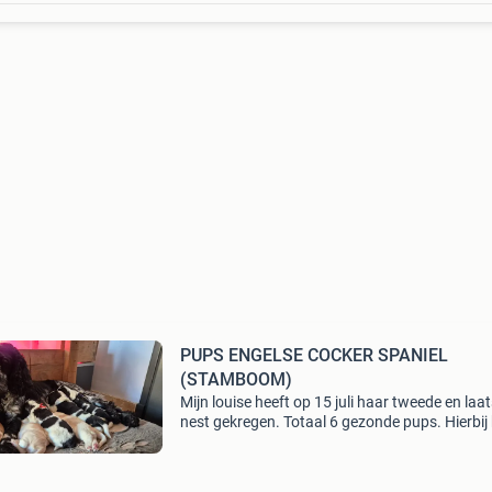
PUPS ENGELSE COCKER SPANIEL
(STAMBOOM)
Mijn louise heeft op 15 juli haar tweede en laa
nest gekregen. Totaal 6 gezonde pups. Hierbij
ik 3 reutjes aan, allen in de kleur bleu roan (
blauwschimmel ) zoals moederhond. De pups 
vo