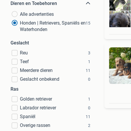
Dieren en Toebehoren
Alle advertenties
Honden | Retrievers, Spaniëls en
15
Waterhonden
Geslacht
Reu
3
Teef
1
Meerdere dieren
11
Geslacht onbekend
0
Ras
Golden retriever
1
Labrador retriever
0
Spaniël
11
Overige rassen
2