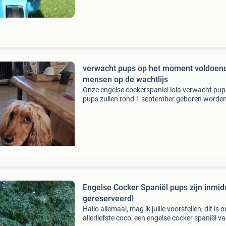
13/05/&#39;26 partic
verwacht pups op het moment voldoen
mensen op de wachtlijs
Onze engelse cockerspaniel lola verwacht pup
pups zullen rond 1 september geboren worden
zouden dan rond 1 november hun nestje mog
verlaten. De moeder en vader hebben een
stamboom. Ouders z
Engelse Cocker Spaniël pups zijn inmid
gereserveerd!
Hallo allemaal, mag ik jullie voorstellen, dit is 
allerliefste coco, een engelse cocker spaniël v