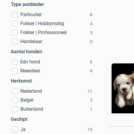
Type aanbieder
Particulier
8
Fokker | Hobbymatig
4
Fokker | Professioneel
3
Handelaar
0
Aantal honden
Eén hond
6
Meerdere
9
Herkomst
Nederland
11
België
3
Buitenland
1
Gechipt
Ja
15