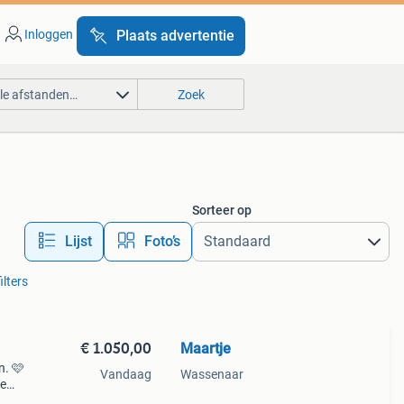
Inloggen
Plaats advertentie
lle afstanden…
Zoek
Sorteer op
Lijst
Foto’s
ilters
€ 1.050,00
Maartje
n. 🩷
Vandaag
Wassenaar
je