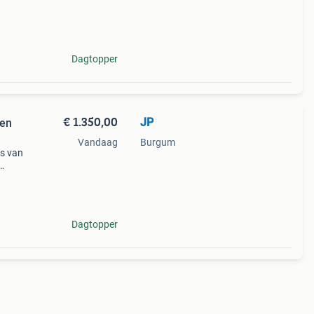
Dagtopper
€ 1.350,00
JP
een
Vandaag
Burgum
ps van
aard
Dagtopper