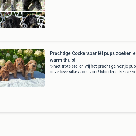
vader is onze friese stabij. (Een mix is altijd st
Prachtige Cockerspaniël pups zoeken 
warm thuis!
✨met trots stellen wij het prachtige nestje pu
onze lieve silke aan u voor! Moeder silke is een
schitterende zwarte cockerspaniël. Zij is uiter
bij ons aanwezig om haar kleintjes te verzorge