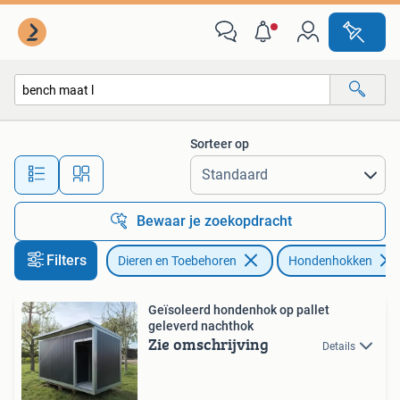
Hondenhokken
Sorteer op
Alle afstanden…
Bewaar je zoekopdracht
Filters
Dieren en Toebehoren
Hondenhokken
Geïsoleerd hondenhok op pallet
geleverd nachthok
Zie omschrijving
Details