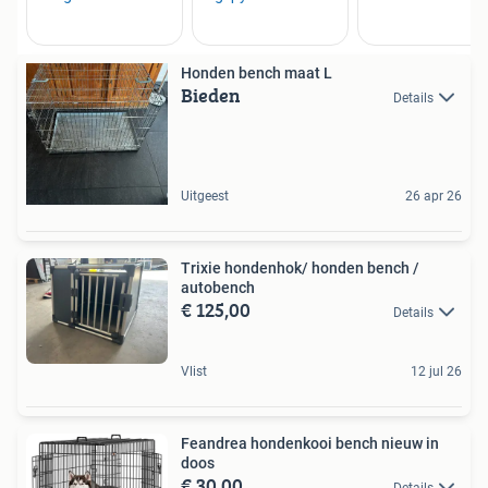
Honden bench maat L
Bieden
Details
Uitgeest
26 apr 26
Trixie hondenhok/ honden bench /
autobench
€ 125,00
Details
Vlist
12 jul 26
Feandrea hondenkooi bench nieuw in
doos
€ 30,00
Details