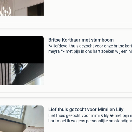
Britse Korthaar met stamboom
🐾 liefdevol thuis gezocht voor onze britse kor
meyra 🐾 met pijn in ons hart zoeken wij een n
liefdevol thuis voor onze prachtige britse kort
meyra. Meyra is een raszuivere britse korth
Lief thuis gezocht voor Mimi en Lily️
Lief thuis gezocht voor mimi & lily ❤️ met pijn i
hart moet ik wegens persoonlijke omstandigh
afscheid nemen van mijn twee lieve poezen, m
en lily. Ze zijn zusjes, 4 jaar oud en zijn