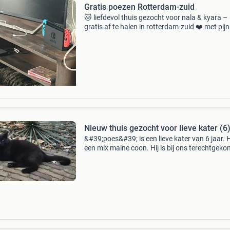
Gratis poezen Rotterdam-zuid
🐱 liefdevol thuis gezocht voor nala & kyara –
gratis af te halen in rotterdam-zuid ❤️ met pijn
mijn hart zoek ik een nieuw en liefdevol thuis 
mijn twee poezen nala en kyara. Ze zijn alleb
Nieuw thuis gezocht voor lieve kater (6
&#39;poes&#39; is een lieve kater van 6 jaar. H
een mix maine coon. Hij is bij ons terechtgeko
doordat de oude bewoner van ons huis vertro
is zonder de kat mee te nemen. Wij zorge