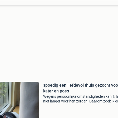
spoedig een liefdevol thuis gezocht voo
kater en poes
Wegens persoonlijke omstandigheden kan ik h
niet langer voor hen zorgen. Daarom zoek ik e
liefdevolle nieuwe woning voor mijn twee katt
Het gaat om een gecastreerde witte kater en 
gester