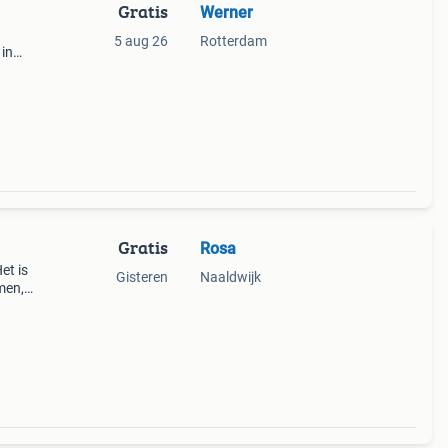
Gratis
Werner
5 aug 26
Rotterdam
 in
voor
Gratis
Rosa
)
et is
Gisteren
Naaldwijk
men,
kken