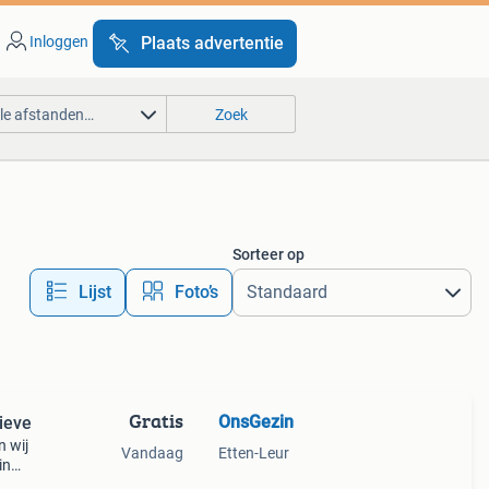
Inloggen
Plaats advertentie
lle afstanden…
Zoek
Sorteer op
Lijst
Foto’s
Gratis
OnsGezin
ieve
n wij
Vandaag
Etten-Leur
in
lieve