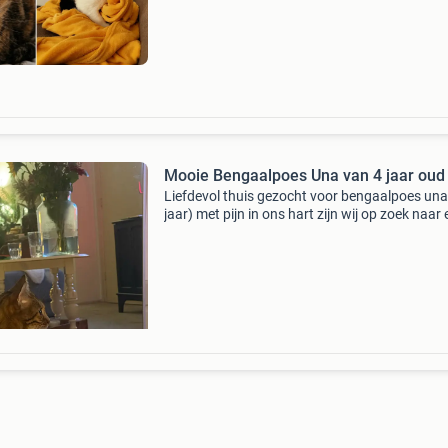
op zoek te gaan naar een nieuw plekje om te 
Mooie Bengaalpoes Una van 4 jaar oud
Liefdevol thuis gezocht voor bengaalpoes una
jaar) met pijn in ons hart zijn wij op zoek naar
nieuw, liefdevol thuis voor onze prachtige
bengaalpoes una. Una is een gezonde poes va
jaar oud.