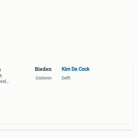
Bieden
Kim De Cock
a
t
Gisteren
Delft
evol
ren
rd