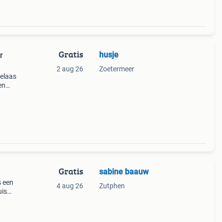
Gratis
husje
r
2 aug 26
Zoetermeer
elaas
en
en.
een
Gratis
sabine baauw
s een
4 aug 26
Zutphen
uis