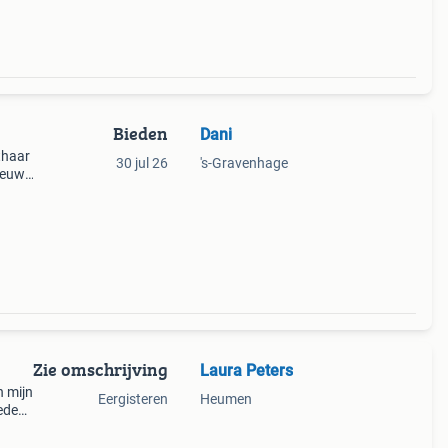
Bieden
Dani
thaar
30 jul 26
's-Gravenhage
ieuw,
haar
Zie omschrijving
Laura Peters
n mijn
Eergisteren
Heumen
eden
imi