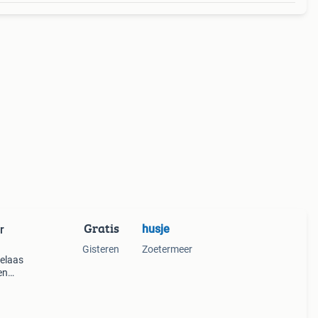
Gratis
husje
r
Gisteren
Zoetermeer
elaas
en
en.
een