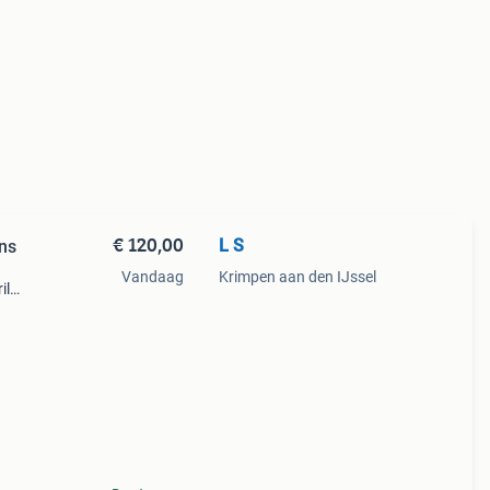
€ 120,00
L S
ens
Vandaag
Krimpen aan den IJssel
il