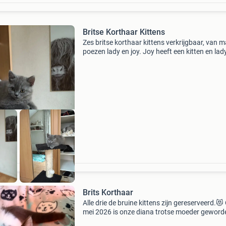
Britse Korthaar Kittens
Zes britse korthaar kittens verkrijgbaar, van 
poezen lady en joy. Joy heeft een kitten en lad
heeft er drie. De papa-katers zijn eigen dekkat
sleffie, seffie en guus. Laatste foto&#39;s z
Brits Korthaar
Alle drie de bruine kittens zijn gereserveerd.😻
mei 2026 is onze diana trotse moeder geword
van vier britse korthaar kittens. De moeder is 