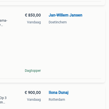
€ 850,00
Jan-Willem Jansen
mama-
Vandaag
Doetinchem
y
ers
Dagtopper
€ 900,00
Ilona Dunaj
 Op 3
Vandaag
Rotterdam
en
een