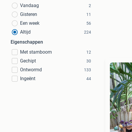
Vandaag
2
Gisteren
11
Een week
56
Altijd
224
Eigenschappen
Met stamboom
12
Gechipt
30
Ontwormd
133
Ingeënt
44