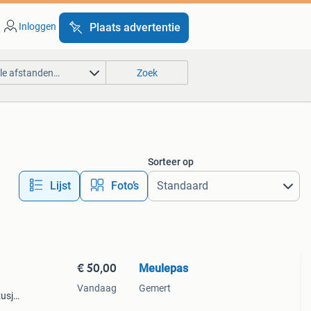
Inloggen
Plaats advertentie
lle afstanden…
Zoek
Sorteer op
Lijst
Foto’s
€ 50,00
Meulepas
Vandaag
Gemert
zusjes
aal