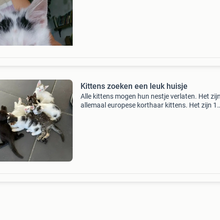
een aanhakelijk. Spint erop los en wil
Kittens zoeken een leuk huisje
Alle kittens mogen hun nestje verlaten. Het zij
allemaal europese korthaar kittens. Het zijn 1
helemaal zwart katertje, drie bijna zwarte kitt
waarvan twee poesjes en 1 katertje. De witte 
zwar