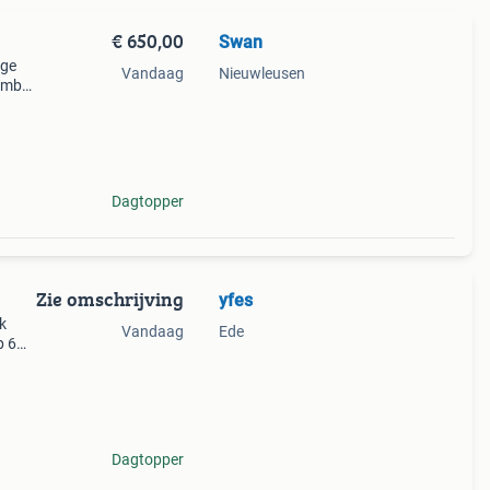
€ 650,00
Swan
ige
Vandaag
Nieuwleusen
ember
rveerd
t
Dagtopper
Zie omschrijving
yfes
k
Vandaag
Ede
p 6
Dagtopper