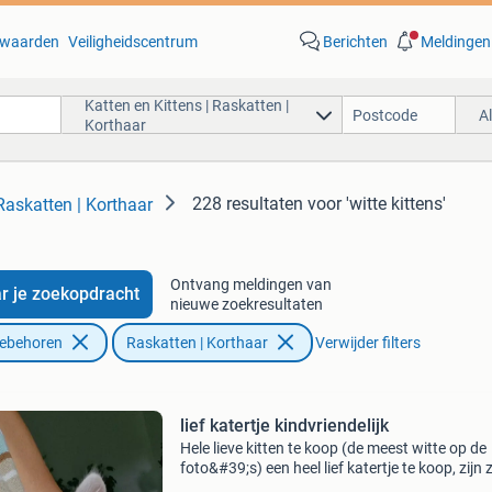
waarden
Veiligheidscentrum
Berichten
Meldingen
Katten en Kittens | Raskatten |
A
Korthaar
228 resultaten
voor 'witte kittens'
 Raskatten | Korthaar
Ontvang meldingen van
r je zoekopdracht
nieuwe zoekresultaten
oebehoren
Raskatten | Korthaar
Verwijder filters
lief katertje kindvriendelijk
Hele lieve kitten te koop (de meest witte op de
foto&#39;s) een heel lief katertje te koop, zijn 
zijn al verhuisd naar een kennis. Heel lief, soci