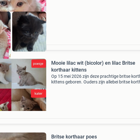
Mooie lilac wit (bicolor) en lilac Britse
korthaar kittens
Op 15 mei 2026 zijn deze prachtige britse kor
kittens geboren. Ouders zijn allebei britse kor
en hier aanwezig. Zie laatste foto&#39;s. Bei
zijn klinisch goedgekeurd door de dierenart
Britse korthaar poes