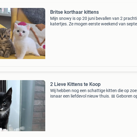
Britse korthaar kittens
Mijn snowy is op 20 juni bevallen van 2 pracht
katertjes. Ze mogen eerste weekend van sept
naar hun nieuwe huis. Witte katertje is gerese
ze groeien op in huiselijke sfeer met andere ka
2 Lieve Kittens te Koop
Wij hebben nog een schattige kitten die op zoe
isnaar een liefdevol nieuw thuis. 📅 Geboren o
april 2026 ✅ mag direct mee ✅ ontwormd ✅
opgegroeid in huiselijke omgeving ✅ speels,
nieuwsgierig en g