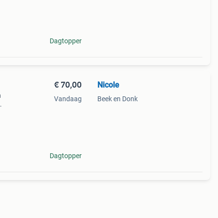
Dagtopper
€ 70,00
Nicole
n
Vandaag
Beek en Donk
ens
met
Dagtopper