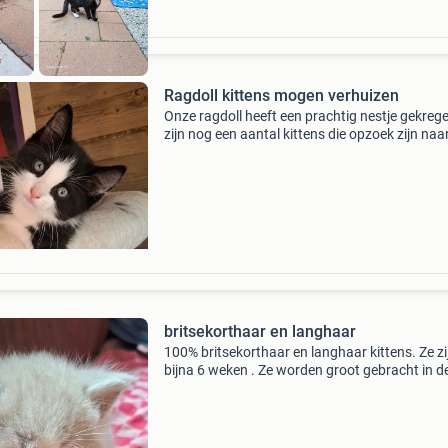
Ragdoll kittens mogen verhuizen
Onze ragdoll heeft een prachtig nestje gekrege
zijn nog een aantal kittens die opzoek zijn naa
nieuw leuk huisje 2x kater zwart met witte ble
poesje zwart koppie (750 euro) 1x poesje grij
britsekorthaar en langhaar
100% britsekorthaar en langhaar kittens. Ze zi
bijna 6 weken . Ze worden groot gebracht in d
woonkamer met andere katten. Ze worden
kattenbak zindelijk gemaakt. Kittens gaan nie
eerder weg dan dat