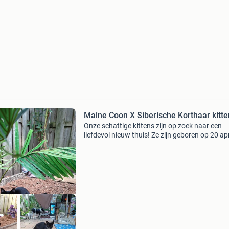
Maine Coon X Siberische Korthaar kitt
Onze schattige kittens zijn op zoek naar een
liefdevol nieuw thuis! Ze zijn geboren op 20 apr
2026 en een prachtige mix van maine coon x
siberische korthaar. Er zijn op dit moment nog
beschikbaar: 1