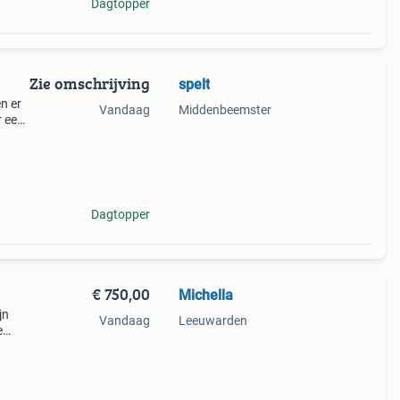
Dagtopper
Zie omschrijving
spelt
n er
Vandaag
Middenbeemster
r een
s 1x
Dagtopper
€ 750,00
Michella
jn
Vandaag
Leeuwarden
e
t