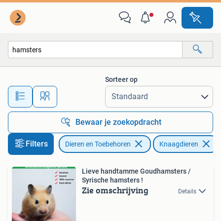
Knaagdieren
Sorteer op
Alle afstanden…
Bewaar je zoekopdracht
Filters
Dieren en Toebehoren
Knaagdieren
Lieve handtamme Goudhamsters /
Syrische hamsters !
Zie omschrijving
Details