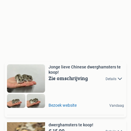
Jonge lieve Chinese dwerghamsters te
koop!
Zie omschrijving
Details
Bezoek website
Vandaag
dwerghamsters te koop!
€ 15,00