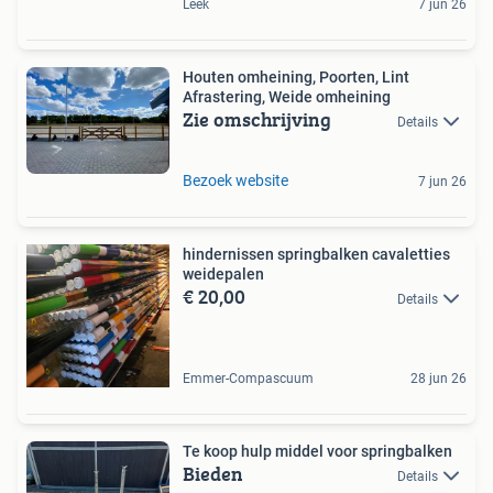
Leek
7 jun 26
Houten omheining, Poorten, Lint
Afrastering, Weide omheining
Zie omschrijving
Details
Bezoek website
7 jun 26
hindernissen springbalken cavaletties
weidepalen
€ 20,00
Details
Emmer-Compascuum
28 jun 26
Te koop hulp middel voor springbalken
Bieden
Details