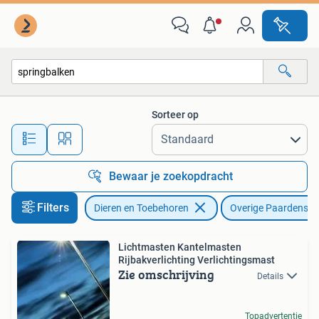
Paarden en Pony's | Overige Paardenspullen
Sorteer op
Alle afstanden…
Bewaar je zoekopdracht
Filters
Dieren en Toebehoren
Overige Paardenspu
Lichtmasten Kantelmasten
Rijbakverlichting Verlichtingsmast
Zie omschrijving
Details
Topadvertentie