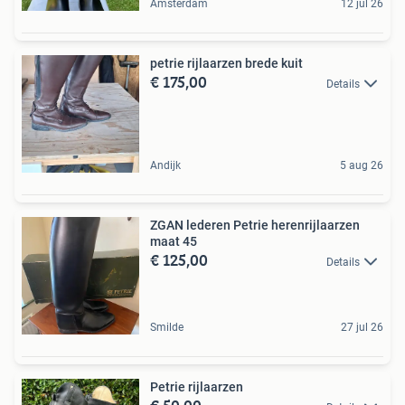
Amsterdam
12 jul 26
petrie rijlaarzen brede kuit
€ 175,00
Details
Andijk
5 aug 26
ZGAN lederen Petrie herenrijlaarzen
maat 45
€ 125,00
Details
Smilde
27 jul 26
Petrie rijlaarzen