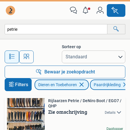
Paardrijkleding
Sorteer op
Alle afstanden…
Bewaar je zoekopdracht
Filters
Dieren en Toebehoren
Paardrijkleding
Rijlaarzen Petrie / DeNiro Boot / EGO7 /
QHP
Zie omschrijving
Details
Dagtopper