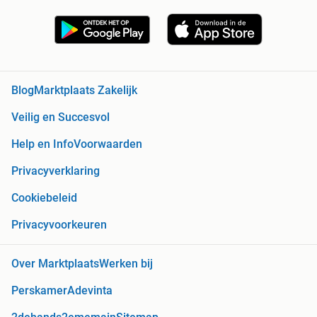
Blog
Marktplaats Zakelijk
Veilig en Succesvol
Help en Info
Voorwaarden
Privacyverklaring
Cookiebeleid
Privacyvoorkeuren
Over Marktplaats
Werken bij
Perskamer
Adevinta