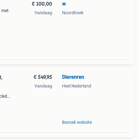
€ 100,00
w
n met
Vandaag
Noordhoek
€ 549,95
Dierenren
d,
Vandaag
Heel Nederland
cled
k
chikt
Bezoek website