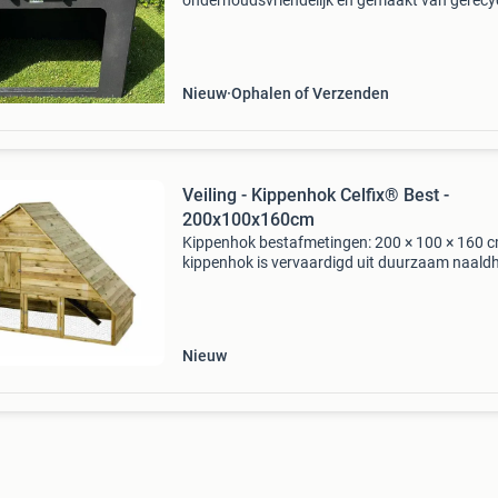
onderhoudsvriendelijk en gemaakt van gerecy
kunststof met 25 jaar garantie. Bent u op zoe
naar een mooi en ruim schuilhok in de ren ges
voor kippen
Nieuw
Ophalen of Verzenden
Veiling - Kippenhok Celfix® Best -
200x100x160cm
Kippenhok bestafmetingen: 200 × 100 × 160 c
kippenhok is vervaardigd uit duurzaam naald
met celfix® verduurzaming. Deze behandeling
verlengt de levensduur van het hout aanzienlij
biedt lan
Nieuw