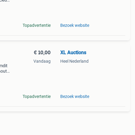
cled
k
chikt
Topadvertentie
Bezoek website
€ 10,00
XL Auctions
Vandaag
Heel Nederland
mdit
hout
k en
Topadvertentie
Bezoek website