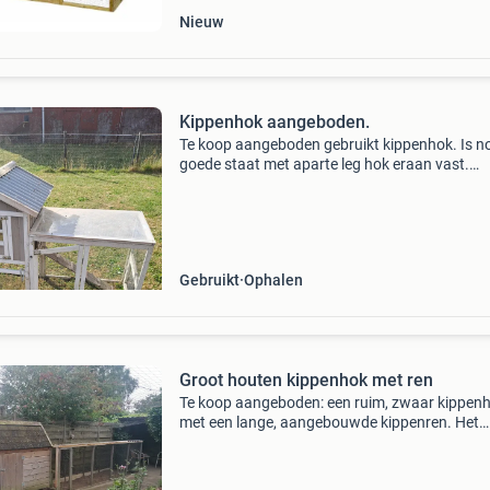
Nieuw
Kippenhok aangeboden.
Te koop aangeboden gebruikt kippenhok. Is no
goede staat met aparte leg hok eraan vast.
Buitenhok voorzien op bovenzijde van
kunstofplaat.
Gebruikt
Ophalen
Groot houten kippenhok met ren
Te koop aangeboden: een ruim, zwaar kippen
met een lange, aangebouwde kippenren. Het
verblijf is destijds op maat gemaakt van
geïmpregneerd hout. Kenmerken: lange uitloo
gemaakt van hardhout me