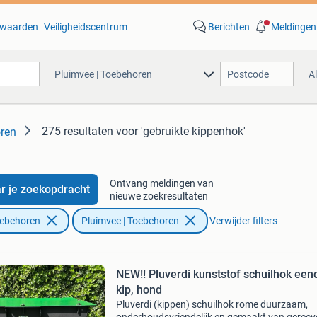
waarden
Veiligheidscentrum
Berichten
Meldingen
Pluimvee | Toebehoren
A
275 resultaten
voor 'gebruikte kippenhok'
oren
Ontvang meldingen van
r je zoekopdracht
nieuwe zoekresultaten
oebehoren
Pluimvee | Toebehoren
Verwijder filters
NEW!! Pluverdi kunststof schuilhok een
kip, hond
Pluverdi (kippen) schuilhok rome duurzaam,