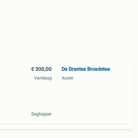
€ 300,00
De Drentse Broedstee
Vandaag
Assen
et
t en
Dagtopper