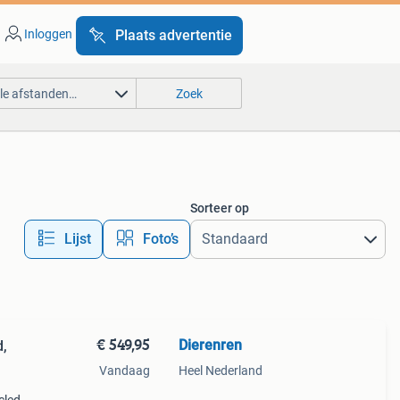
Inloggen
Plaats advertentie
lle afstanden…
Zoek
Sorteer op
Lijst
Foto’s
€ 549,95
Dierenren
d,
Vandaag
Heel Nederland