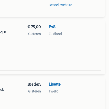
Bezoek website
€ 75,00
PvS
g in
Gisteren
Zuidland
Bieden
Lisette
hok
Gisteren
Twello
pren