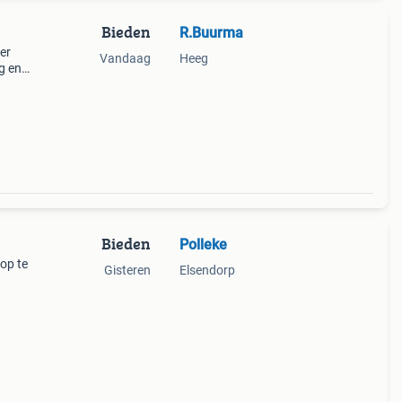
Bieden
R.Buurma
er
Vandaag
Heeg
g en
Bieden
Polleke
 op te
Gisteren
Elsendorp