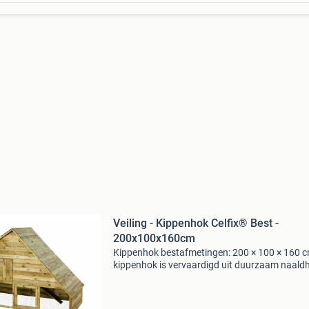
Veiling - Kippenhok Celfix® Best -
200x100x160cm
Kippenhok bestafmetingen: 200 × 100 × 160 c
kippenhok is vervaardigd uit duurzaam naald
met celfix® verduurzaming. Deze behandeling
verlengt de levensduur van het hout aanzienlij
biedt lan