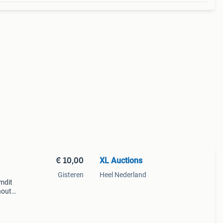
€ 10,00
XL Auctions
Gisteren
Heel Nederland
mdit
hout
k en