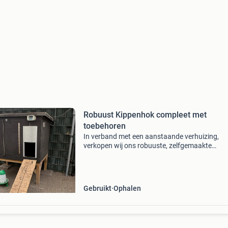
Robuust Kippenhok compleet met
toebehoren
In verband met een aanstaande verhuizing,
verkopen wij ons robuuste, zelfgemaakte
kippennachthok. Waarom is dit hok zo fijn in h
gebruik? Hoogwaardig betonplex: alles is geki
geschroefd. Omdat h
Gebruikt
Ophalen