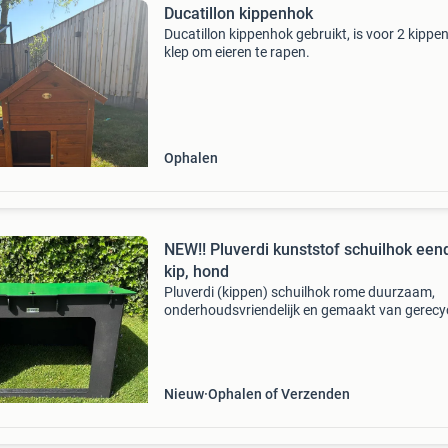
Ducatillon kippenhok
Ducatillon kippenhok gebruikt, is voor 2 kippe
klep om eieren te rapen.
Ophalen
NEW!! Pluverdi kunststof schuilhok een
kip, hond
Pluverdi (kippen) schuilhok rome duurzaam,
onderhoudsvriendelijk en gemaakt van gerecy
kunststof met 25 jaar garantie. Bent u op zoe
naar een mooi en ruim schuilhok in de ren ges
voor kippen
Nieuw
Ophalen of Verzenden