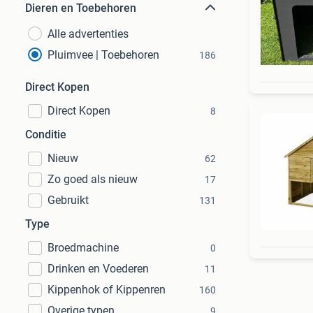
Dieren en Toebehoren
Alle advertenties
Pluimvee | Toebehoren
186
Direct Kopen
Direct Kopen
8
Conditie
Nieuw
62
Zo goed als nieuw
17
Gebruikt
131
Type
Broedmachine
0
Drinken en Voederen
11
Kippenhok of Kippenren
160
Overige typen
9