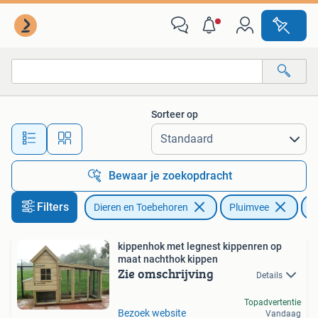
Pluimvee
Sorteer op
Alle afstanden…
Bewaar je zoekopdracht
Filters
Dieren en Toebehoren
Pluimvee
K
kippenhok met legnest kippenren op
maat nachthok kippen
Zie omschrijving
Details
Topadvertentie
Bezoek website
Vandaag