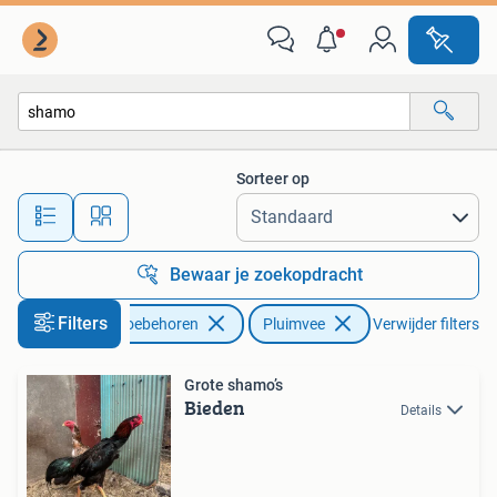
Pluimvee
Sorteer op
Alle afstanden…
Bewaar je zoekopdracht
Filters
Dieren en Toebehoren
Pluimvee
Verwijder filters
Grote shamo’s
Bieden
Details