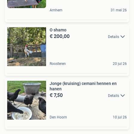
Arnhem
31 mei 26
O shamo
€ 200,00
Details
Roosteren
20 jul 26
Jonge (kruising) cemani hennen en
hanen
€ 7,50
Details
Den Hoorn
10 jul 26