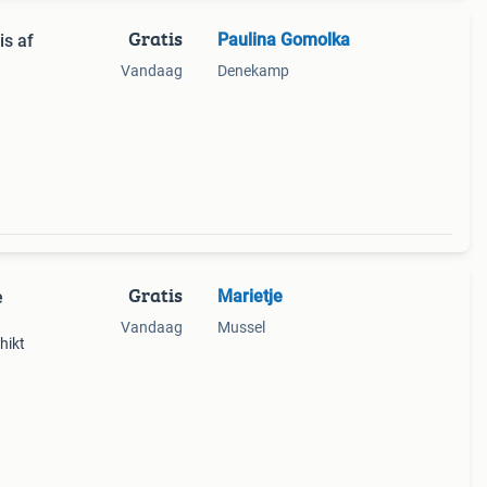
Gratis
Paulina Gomolka
is af
Vandaag
Denekamp
je.
Gratis
Marietje
e
Vandaag
Mussel
hikt