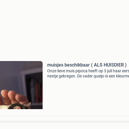
muisjes beschikbaar ( ALS HUISDIER )
Onze lieve muis pipoca heeft op 3 juli haar eer
nestje gekregen. De vader queijo is een kleurm
de moeder is albino. We hebben 6 mannetjes e
vrouwtjes af te halen. De vrouwtjes worden ni