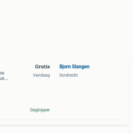
Gratis
Bjorn Slangen
ste
Vandaag
Dordrecht
uis en
n 2
et
Dagtopper