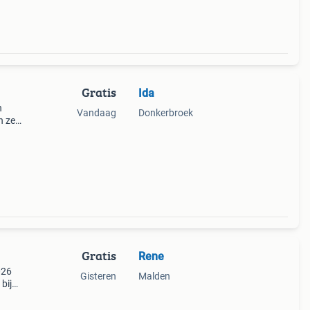
Gratis
Ida
n
Vandaag
Donkerbroek
n ze
Gratis
Rene
026
Gisteren
Malden
bij
n wij
genoeg