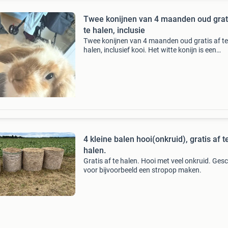
Twee konijnen van 4 maanden oud grat
te halen, inclusie
Twee konijnen van 4 maanden oud gratis af te
halen, inclusief kooi. Het witte konijn is een
mannetje en het gekleurde konijn is een vrouwt
De konijnen zijn tam en kunnen rustig geaaid
worden.
4 kleine balen hooi(onkruid), gratis af t
halen.
Gratis af te halen. Hooi met veel onkruid. Gesc
voor bijvoorbeeld een stropop maken.