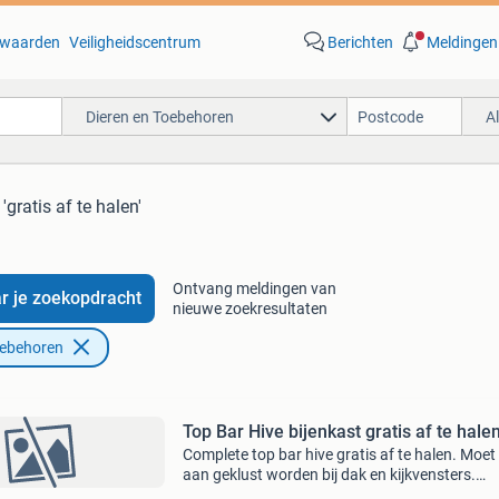
waarden
Veiligheidscentrum
Berichten
Meldingen
Dieren en Toebehoren
A
'gratis af te halen'
Ontvang meldingen van
r je zoekopdracht
nieuwe zoekresultaten
oebehoren
Top Bar Hive bijenkast gratis af te hale
Complete top bar hive gratis af te halen. Moet 
aan geklust worden bij dak en kijkvensters.
Helemaal compleet met latten, gaas, dekplank