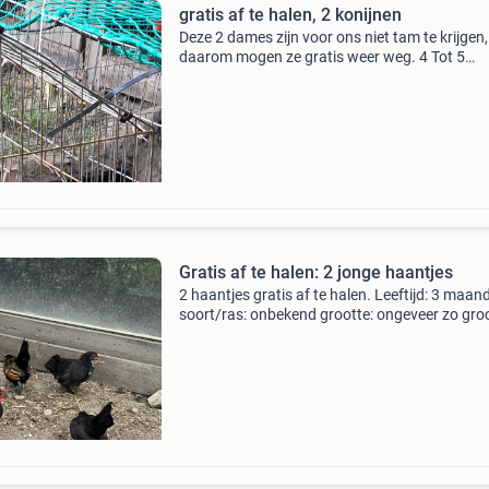
gratis af te halen, 2 konijnen
Deze 2 dames zijn voor ons niet tam te krijgen
daarom mogen ze gratis weer weg. 4 Tot 5
maanden oud
Gratis af te halen: 2 jonge haantjes
2 haantjes gratis af te halen. Leeftijd: 3 maan
soort/ras: onbekend grootte: ongeveer zo groo
een postduif dit type wordt naar verwachting 
groter de haantjes zijn gezond en actief. Ze zo