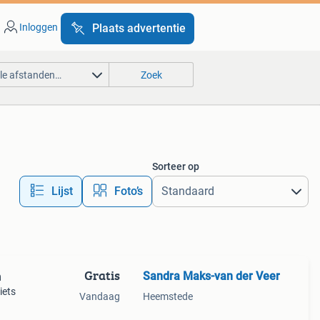
Inloggen
Plaats advertentie
lle afstanden…
Zoek
Sorteer op
Lijst
Foto’s
Gratis
Sandra Maks-van der Veer
n
iets
Vandaag
Heemstede
. Wie