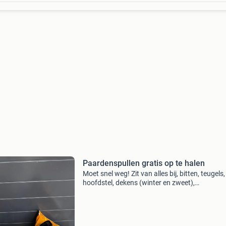
Paardenspullen gratis op te halen
Moet snel weg! Zit van alles bij, bitten, teugels,
hoofdstel, dekens (winter en zweet),
beenbeschermers trailer, peeskappen etc. Alle
een kwpn paard van 164 geweest. Gratis af te
halen in het woe