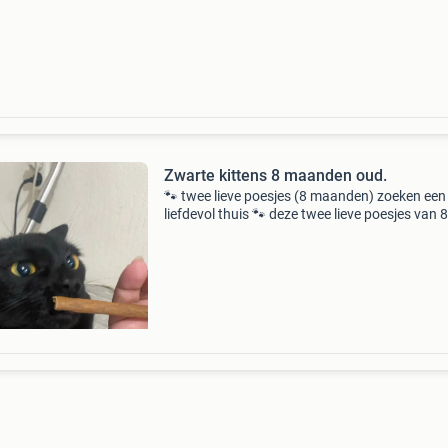
het eerst komt….
Zwarte kittens 8 maanden oud.
🐾 twee lieve poesjes (8 maanden) zoeken een
liefdevol thuis 🐾 deze twee lieve poesjes van 8
maanden oud zijn op zoek naar een nieuw baa
Ze zijn speels, nieuwsgierig en gezond. ✔️ Twe
meisjes ✔️