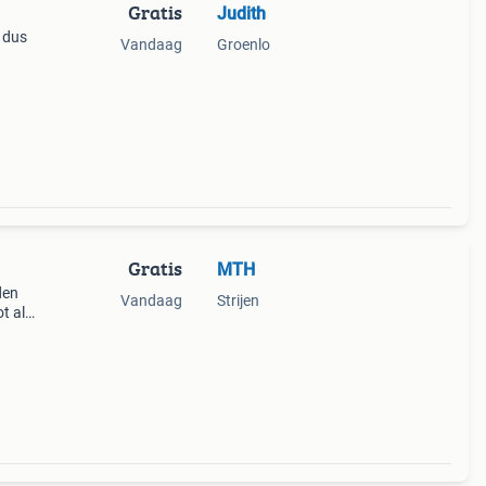
Gratis
Judith
, dus
Vandaag
Groenlo
Gratis
MTH
den
Vandaag
Strijen
t als
niet
e