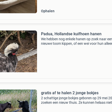
Ophalen
Padua, Hollandse kuifhoen hanen
We hebben nog enkele hanen op zoek naar ee
nieuwe toom kippen, of een wei voor hun allee
zijn van begin dit jaar gratis af te halen
gratis af te halen 2 jonge bokjes
2 schattige jonge bokjes geboren op 29 mei 2
zoeken een nieuw thuis. Ze kunnen helaas niet 
hun moeder en zusjes blijven en daarom zoeke
een fijne nieuwe plek voor ze. Omdat ze oud 