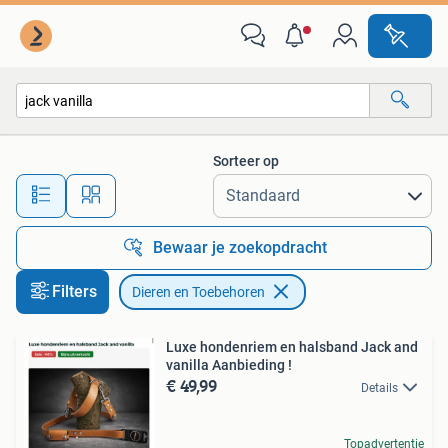
Dieren en Toebehoren
Sorteer op
Alle afstanden…
Bewaar je zoekopdracht
Filters
Dieren en Toebehoren
Luxe hondenriem en halsband Jack and
vanilla Aanbieding !
€ 49,99
Details
Topadvertentie