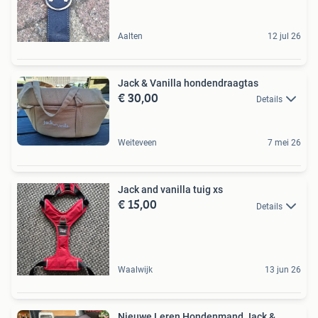
Aalten
12 jul 26
Jack & Vanilla hondendraagtas
€ 30,00
Details
Weiteveen
7 mei 26
Jack and vanilla tuig xs
€ 15,00
Details
Waalwijk
13 jun 26
Nieuwe Leren Hondenmand Jack &