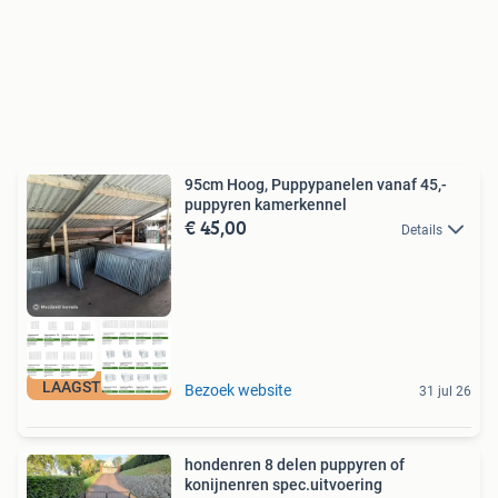
95cm Hoog, Puppypanelen vanaf 45,-
puppyren kamerkennel
€ 45,00
Details
LAAGSTE PRIJS
Bezoek website
31 jul 26
hondenren 8 delen puppyren of
konijnenren spec.uitvoering