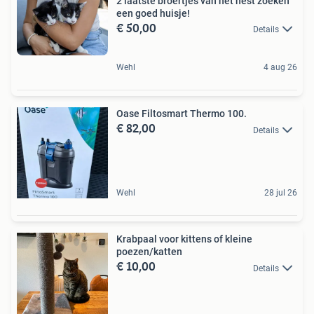
2 laatste broertjes van het nest zoeken
een goed huisje!
€ 50,00
Details
Wehl
4 aug 26
Oase Filtosmart Thermo 100.
€ 82,00
Details
Wehl
28 jul 26
Krabpaal voor kittens of kleine
poezen/katten
€ 10,00
Details