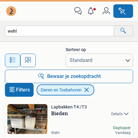
Dieren en Toebehoren
Sorteer op
Alle afstanden…
Bewaar je zoekopdracht
Filters
Dieren en Toebehoren
Lapbakken T4 /T3
Bieden
Details
Dagtopper
Wehl
Vandaag