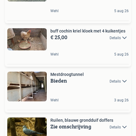
Wehl
5 aug 26
buff cochin kriel kloek met 4 kuikentjes
€ 25,00
Details
Wehl
5 aug 26
Mestdroogtunnel
Bieden
Details
Wehl
3 aug 26
Ruilen, blauwe grondduif doffers
Zie omschrijving
Details