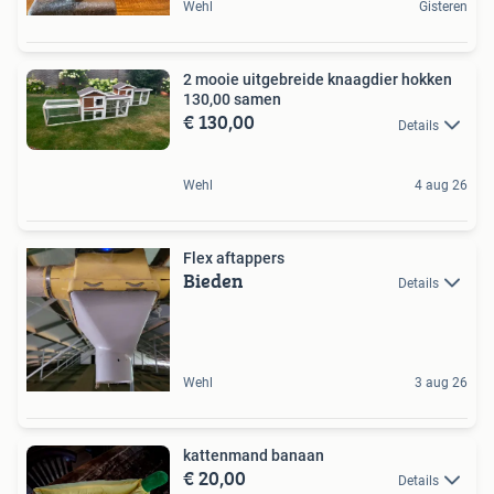
Wehl
Gisteren
2 mooie uitgebreide knaagdier hokken
130,00 samen
€ 130,00
Details
Wehl
4 aug 26
Flex aftappers
Bieden
Details
Wehl
3 aug 26
kattenmand banaan
€ 20,00
Details