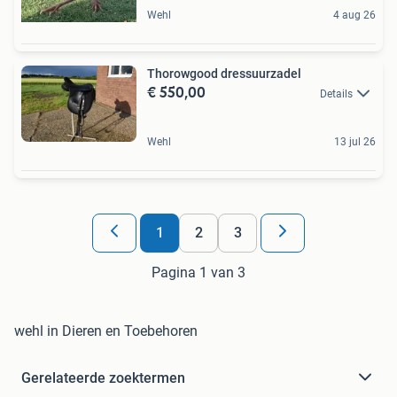
Wehl
4 aug 26
Thorowgood dressuurzadel
€ 550,00
Details
Wehl
13 jul 26
1
2
3
Pagina 1 van 3
wehl in Dieren en Toebehoren
Gerelateerde zoektermen