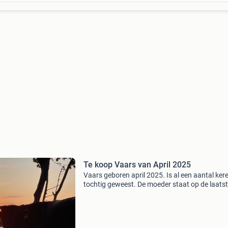
Te koop Vaars van April 2025
Vaars geboren april 2025. Is al een aantal ker
tochtig geweest. De moeder staat op de laats
foto. De kalfjes, stiertje en vaarsje zijn over een
ook te koop maar daar willen we nog eerst zel