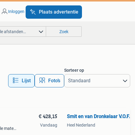
Inloggen
Plaats advertentie
lle afstanden…
Zoek
Sorteer op
Lijst
Foto’s
€ 428,15
Smit en van Dronkelaar V.O.F.
Vandaag
Heel Nederland
lle maten
gte 325