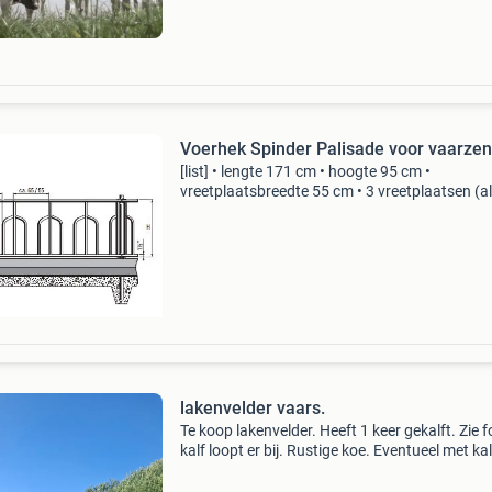
Voerhek Spinder Palisade voor vaarzen
[list] • lengte 171 cm • hoogte 95 cm •
vreetplaatsbreedte 55 cm • 3 vreetplaatsen (a
zijn h.o.h.) Palisade voerhek voor vaarzen len
cm
(https:cdn.webshopapp.com/shops/319638/f
lakenvelder vaars.
Te koop lakenvelder. Heeft 1 keer gekalft. Zie f
kalf loopt er bij. Rustige koe. Eventueel met kal
Koe is nog niet weer bij de stier geweest.