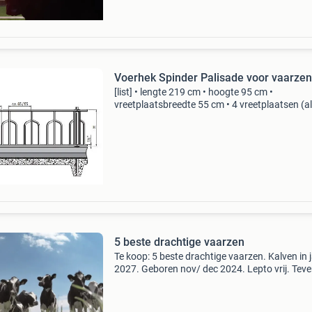
Voerhek Spinder Palisade voor vaarzen
[list] • lengte 219 cm • hoogte 95 cm •
vreetplaatsbreedte 55 cm • 4 vreetplaatsen (a
zijn h.o.h.) Palisade voerhek voor vaarzen len
cm
(https:cdn.webshopapp.com/shops/319638/f
5 beste drachtige vaarzen
Te koop: 5 beste drachtige vaarzen. Kalven in 
2027. Geboren nov/ dec 2024. Lepto vrij. Tev
nog 16 vaarzen gedekt van 10-05 tot 31-05.
Geboren nov 2024 tot feb 2025. Bieden geldt 
de 5. Bied