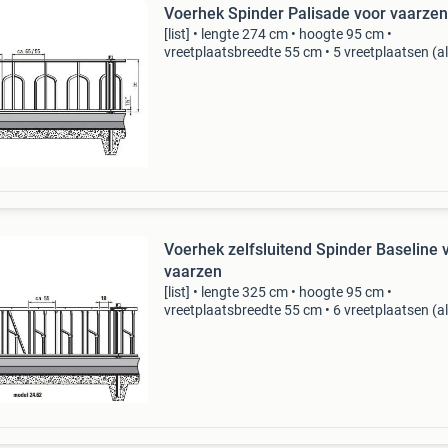
Voerhek Spinder Palisade voor vaarzen
[list] • lengte 274 cm • hoogte 95 cm •
vreetplaatsbreedte 55 cm • 5 vreetplaatsen (a
zijn h.o.h.) Palisade voerhek voor vaarzen len
cm
(https:cdn.webshopapp.com/shops/319638/f
Voerhek zelfsluitend Spinder Baseline 
vaarzen
[list] • lengte 325 cm • hoogte 95 cm •
vreetplaatsbreedte 55 cm • 6 vreetplaatsen (al
maten zijn h.o.h.) Baseline zelfsluitend voerhe
voor vaarzen lengte 325 cm
(https:cdn.webshopapp.com/shops/319