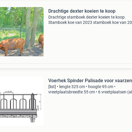
Drachtige dexter koeien te koop
Drachtige stamboek dexter koeien te koop.
Stamboek koe van 2023 stamboek koe van 2
met vaars kalf geboren in maart stamboek ko
(polled) zwart van 2024 met zwart stierkalf
geboren in april alleen a
Voerhek Spinder Palisade voor vaarzen
[list] • lengte 325 cm • hoogte 95 cm •
vreetplaatsbreedte 55 cm • 6 vreetplaatsen (a
zijn h.o.h.) Palisade voerhek voor vaarzen len
cm
(https:cdn.webshopapp.com/shops/319638/f