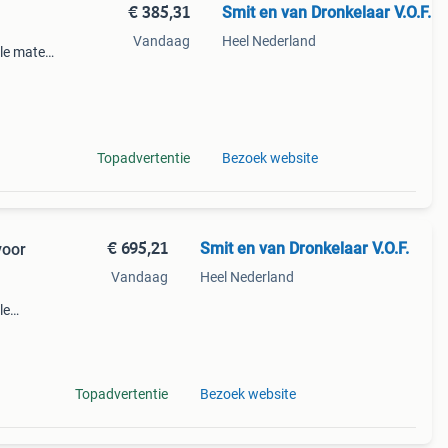
€ 385,31
Smit en van Dronkelaar V.O.F.
Vandaag
Heel Nederland
lle maten
gte 274
iles/382
Topadvertentie
Bezoek website
€ 695,21
Smit en van Dronkelaar V.O.F.
voor
Vandaag
Heel Nederland
le
k
Topadvertentie
Bezoek website