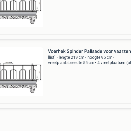
cm
(https:cdn.webshopapp.com/shops/319638/f
Voerhek Spinder Palisade voor vaarzen
[list] • lengte 219 cm • hoogte 95 cm •
vreetplaatsbreedte 55 cm • 4 vreetplaatsen (a
zijn h.o.h.) Palisade voerhek voor vaarzen len
cm
(https:cdn.webshopapp.com/shops/319638/f