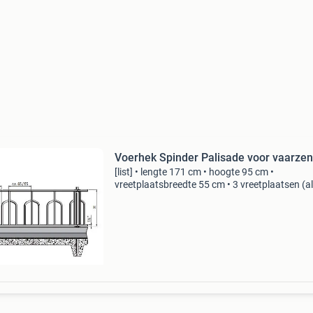
Voerhek Spinder Palisade voor vaarzen
[list] • lengte 171 cm • hoogte 95 cm •
vreetplaatsbreedte 55 cm • 3 vreetplaatsen (a
zijn h.o.h.) Palisade voerhek voor vaarzen len
cm
(https:cdn.webshopapp.com/shops/319638/f