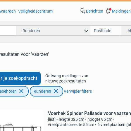
waarden
Veiligheidscentrum
Berichten
Meldingen
Runderen
A
resultaten
voor 'vaarzen'
Ontvang meldingen van
r je zoekopdracht
nieuwe zoekresultaten
oebehoren
Runderen
Verwijder filters
Voerhek Spinder Palisade voor vaarzen
[list] • lengte 325 cm • hoogte 95 cm •
vreetplaatsbreedte 55 cm • 6 vreetplaatsen (a
zijn h.o.h.) Palisade voerhek voor vaarzen len