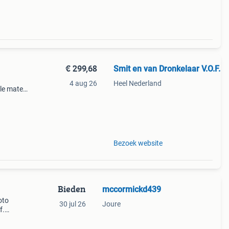
€ 299,68
Smit en van Dronkelaar V.O.F.
4 aug 26
Heel Nederland
lle maten
gte 171
iles/382
Bezoek website
Bieden
mccormickd439
oto
30 jul 26
Joure
f.