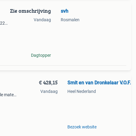
Zie omschrijving
svh
Vandaag
Rosmalen
022
e
Dagtopper
€ 428,15
Smit en van Dronkelaar V.O.F.
Vandaag
Heel Nederland
lle maten
gte 325
iles/382
Bezoek website