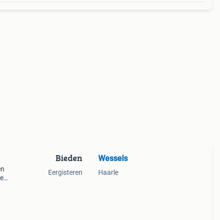
Bieden
Wessels
en
Eergisteren
Haarle
te
 tijdje