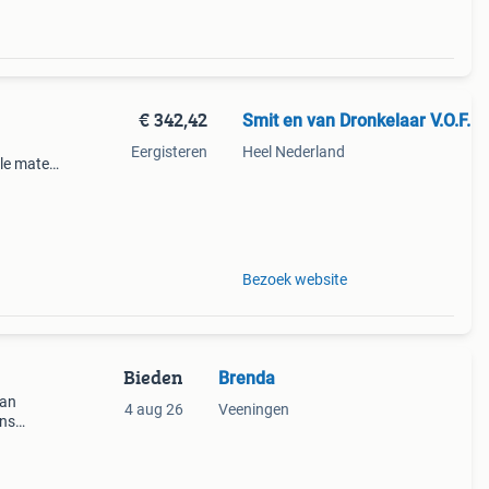
€ 342,42
Smit en van Dronkelaar V.O.F.
Eergisteren
Heel Nederland
lle maten
gte 219
iles/382
Bezoek website
Bieden
Brenda
jan
4 aug 26
Veeningen
ens
voor