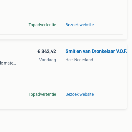
iles/382
Topadvertentie
Bezoek website
€ 342,42
Smit en van Dronkelaar V.O.F.
Vandaag
Heel Nederland
lle maten
gte 219
iles/382
Topadvertentie
Bezoek website