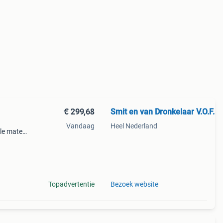
€ 299,68
Smit en van Dronkelaar V.O.F.
Vandaag
Heel Nederland
lle maten
gte 171
iles/382
Topadvertentie
Bezoek website