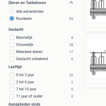
Dieren en Toebehoren
Alle advertenties
Runderen
83
Geslacht
Mannelijk
8
Vrouwelijk
28
Meerdere dieren
17
Geslacht onbekend
0
Leeftijd
0 tot 2 jaar
20
3 tot 6 jaar
2
7 tot 10 jaar
0
11 jaar of ouder
0
Aangeboden sinds