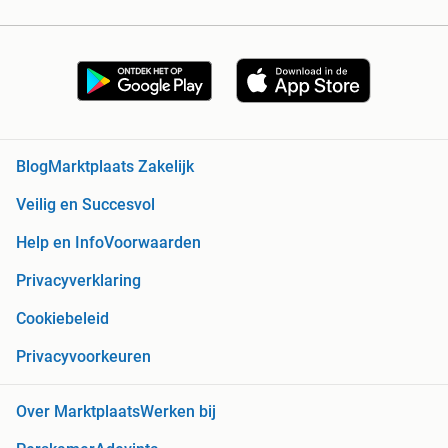
Blog
Marktplaats Zakelijk
Veilig en Succesvol
Help en Info
Voorwaarden
Privacyverklaring
Cookiebeleid
Privacyvoorkeuren
Over Marktplaats
Werken bij