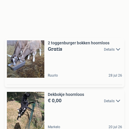
2 toggenburger bokken hoornloos
Gratis
Details
Ruurlo
28 jul 26
Dekbokje hoornloos
€ 0,00
Details
Markelo
20 jul 26