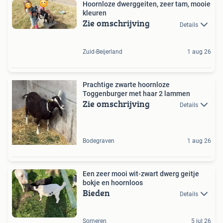
Hoornloze dwerggeiten, zeer tam, mooie
kleuren
Zie omschrijving
Details
Zuid-Beijerland
1 aug 26
Prachtige zwarte hoornloze
Toggenburger met haar 2 lammen
Zie omschrijving
Details
Bodegraven
1 aug 26
Een zeer mooi wit-zwart dwerg geitje
bokje en hoornloos
Bieden
Details
Someren
5 jul 26