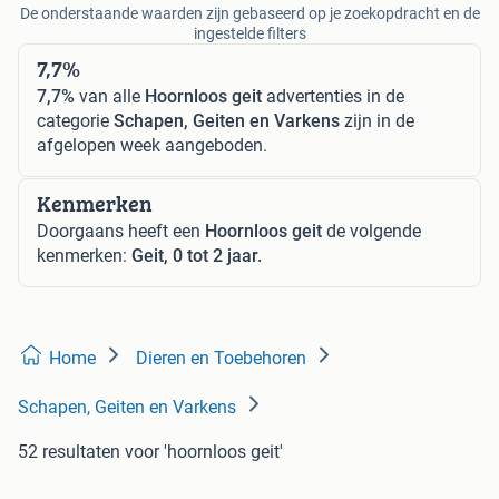
De onderstaande waarden zijn gebaseerd op je zoekopdracht en de
ingestelde filters
7,7%
7,7%
van alle
Hoornloos geit
advertenties in de
categorie
Schapen, Geiten en Varkens
zijn in de
afgelopen week aangeboden.
Kenmerken
Doorgaans heeft een
Hoornloos geit
de volgende
kenmerken:
Geit, 0 tot 2 jaar.
Home
Dieren en Toebehoren
Schapen, Geiten en Varkens
52 resultaten
voor 'hoornloos geit'