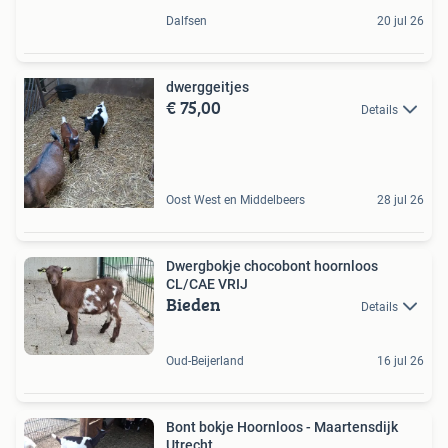
Dalfsen
20 jul 26
dwerggeitjes
€ 75,00
Details
Oost West en Middelbeers
28 jul 26
Dwergbokje chocobont hoornloos
CL/CAE VRIJ
Bieden
Details
Oud-Beijerland
16 jul 26
Bont bokje Hoornloos - Maartensdijk
Utrecht