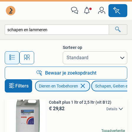
Schapen, Geiten en Varkens
Sorteer op
Alle afstanden…
Bewaar je zoekopdracht
Filters
Dieren en Toebehoren
Schapen, Geiten en
Cobalt plus 1 ltr of 2,5 ltr (vit B12)
€ 29,82
Details
Topadvertentie