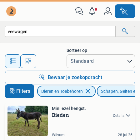
Schapen, Geiten en Varkens
Sorteer op
Alle afstanden…
Bewaar je zoekopdracht
Filters
Dieren en Toebehoren
Schapen, Geiten en
Mini ezel hengst.
Bieden
Details
Wilsum
28 jul 26