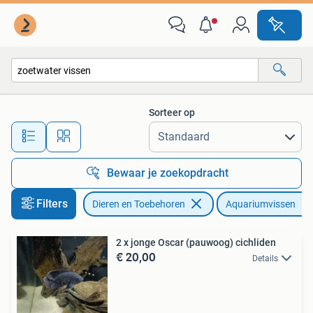
Vissen | Aquariumvissen
Sorteer op
Alle afstanden…
Bewaar je zoekopdracht
Filters
Dieren en Toebehoren
Aquariumvissen
2 x jonge Oscar (pauwoog) cichliden
€ 20,00
Details