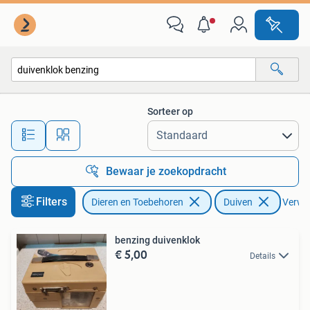
Vogels | Duiven
Sorteer op
Alle afstanden…
Bewaar je zoekopdracht
Filters
Dieren en Toebehoren
Duiven
Verwijd
benzing duivenklok
€ 5,00
Details