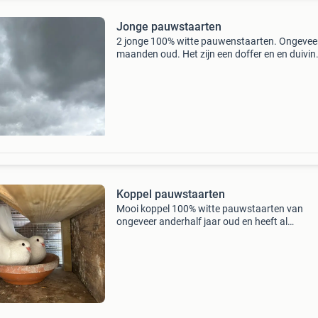
Jonge pauwstaarten
2 jonge 100% witte pauwenstaarten. Ongevee
maanden oud. Het zijn een doffer en en duivin
Ouders zijn aanwezig maar niet te koop
Koppel pauwstaarten
Mooi koppel 100% witte pauwstaarten van
ongeveer anderhalf jaar oud en heeft al
verschillende broedsels gehad. Vaste prijs 25 
of te ruilen tegen duitse meeuw zwartschild. S
voor vragen gerust