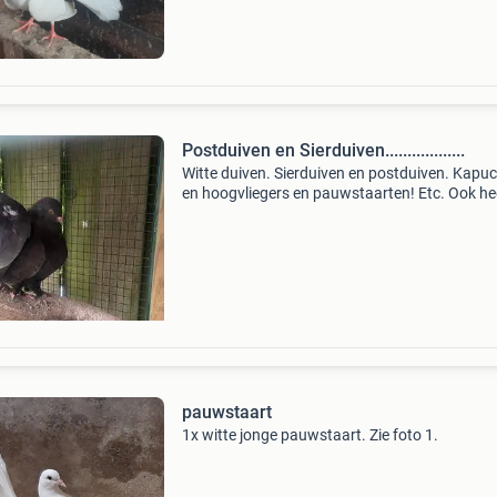
Postduiven en Sierduiven..................
Witte duiven. Sierduiven en postduiven. Kapuc
en hoogvliegers en pauwstaarten! Etc. Ook he
veel andere mooie kleuren! Welkom 06 312 4
pauwstaart
1x witte jonge pauwstaart. Zie foto 1.