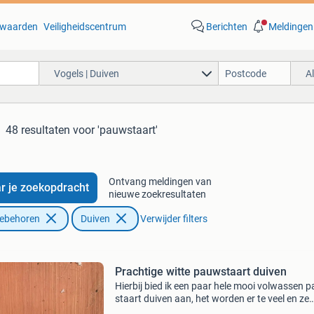
waarden
Veiligheidscentrum
Berichten
Meldingen
Vogels | Duiven
A
48 resultaten
voor 'pauwstaart'
Ontvang meldingen van
r je zoekopdracht
nieuwe zoekresultaten
oebehoren
Duiven
Verwijder filters
Prachtige witte pauwstaart duiven
Hierbij bied ik een paar hele mooi volwassen 
staart duiven aan, het worden er te veel en ze
leggen vruchtbare eitjes waar kleintjes uitkom