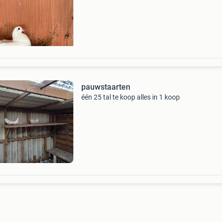
zijn altijd goed verzorgd en zien er goed en ge
pauwstaarten
één 25 tal te koop alles in 1 koop