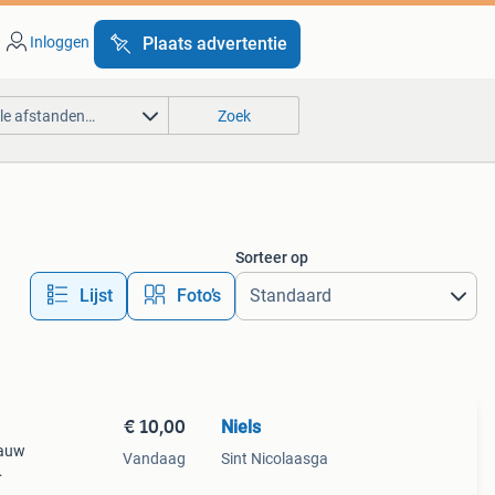
Inloggen
Plaats advertentie
lle afstanden…
Zoek
Sorteer op
Lijst
Foto’s
€ 10,00
Niels
pauw
Vandaag
Sint Nicolaasga
en, ze