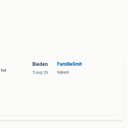
Bieden
FamilieSmit
 het
5 aug 26
Nijkerk
ders.