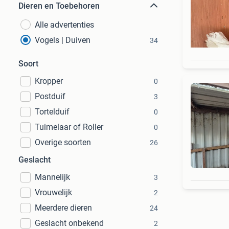
Dieren en Toebehoren
Alle advertenties
Vogels | Duiven
34
Soort
Kropper
0
Postduif
3
Tortelduif
0
Tuimelaar of Roller
0
Overige soorten
26
Geslacht
Mannelijk
3
Vrouwelijk
2
Meerdere dieren
24
Geslacht onbekend
2