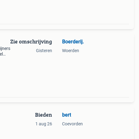
Zie omschrijving
Boerderij.
ijners
Gisteren
Woerden
el
5450
Bieden
bert
1 aug 26
Coevorden