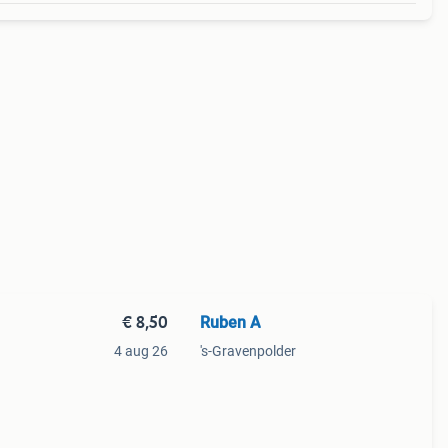
€ 8,50
Ruben A
4 aug 26
's-Gravenpolder