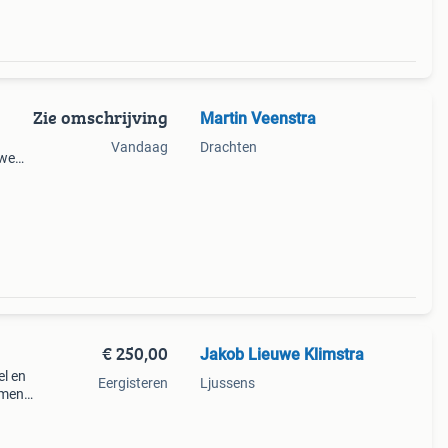
Zie omschrijving
Martin Veenstra
Vandaag
Drachten
 we
ine
€ 250,00
Jakob Lieuwe Klimstra
el en
Eergisteren
Ljussens
omen
t