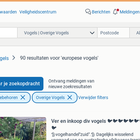
waarden
Veiligheidscentrum
Berichten
Meldingen
Vogels | Overige Vogels
A
90 resultaten
voor 'europese vogels'
gels
Ontvang meldingen van
r je zoekopdracht
nieuwe zoekresultaten
oebehoren
Overige Vogels
Verwijder filters
Ver en inkoop div vogels 🐦🐦🐦🐦🐦
🐦
🦤vogelhandel"zuid".🦤 Dagelijks wisselend