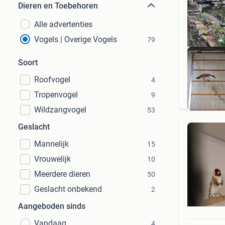
Dieren en Toebehoren
Alle advertenties
Vogels | Overige Vogels
79
Soort
Roofvogel
4
Tropenvogel
9
Wildzangvogel
53
Geslacht
Mannelijk
15
Vrouwelijk
10
Meerdere dieren
50
Geslacht onbekend
2
Aangeboden sinds
Vandaag
4