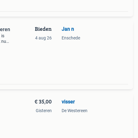
Bieden
Jan n
ieren
 is
4 aug 26
Enschede
k nu
 rui
l
€ 35,00
visser
Gisteren
De Westereen