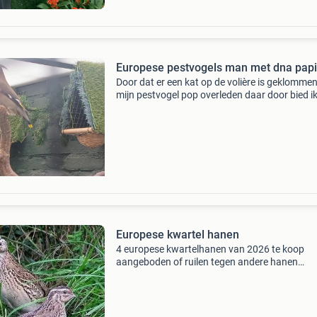
Europese pestvogels man met dna pap
Door dat er een kat op de volière is geklommen
mijn pestvogel pop overleden daar door bied i
de man aan vogels is kern gezond lichtjes in de
bij de man zit dna papieren is van 2025 is voge
Europese kwartel hanen
4 europese kwartelhanen van 2026 te koop
aangeboden of ruilen tegen andere hanen
vraagprijs 35 euro voor de 4