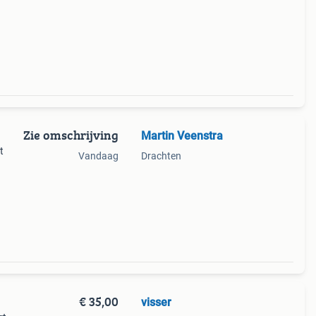
Zie omschrijving
Martin Veenstra
t
Vandaag
Drachten
ep in
ndere
€ 35,00
visser