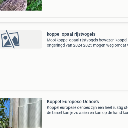
koppel opaal rijstvogels
Mooi koppel opaal rijstvogels bewezen koppel
ongeringd van 2024 2025 mogen weg omdat
andere tropen overgaan ruilen tegen jonge kle
cubavinken of europese baardman man
Koppel Europese Oehoe’s
Koppel europese oehoes zijn een heel rustig st
de tarsel kan je zo aaien en kan op de hand k
ze zijn al wat ouder maar nog steeds zeker nie
minder 2007 en 2009