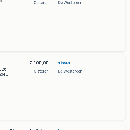
rt
Gisteren
De Westereen
ruild
€ 100,00
visser
2026
Gisteren
De Westereen
ende