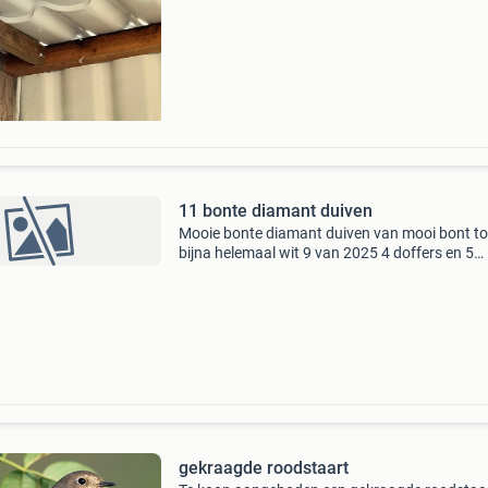
11 bonte diamant duiven
Mooie bonte diamant duiven van mooi bont to
bijna helemaal wit 9 van 2025 4 doffers en 5
duivinnen kan ook 3 -6 wezen zitten in een gro
een vlucht 2 van 2026 1 word al heel wit de a
is net
gekraagde roodstaart