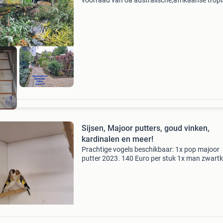
voorraad van oa australische,afrikaanse trop
vogels insecten/vruchteters vogels diverse so
zangvogels europese cultuurvogels kanarie&
Sijsen, Majoor putters, goud vinken,
kardinalen en meer!
Prachtige vogels beschikbaar: 1x pop majoor
putter 2023. 140 Euro per stuk 1x man zwart
sijs 2025. 50 Euro per stuk 1x pop europese si
2025. 40 Euro per stuk 1x man blauwe
gouldamadine tt kwalite