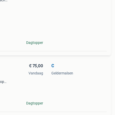
ische
orten
Dagtopper
€ 75,00
C
Vandaag
Geldermalsen
kop
js
Dagtopper