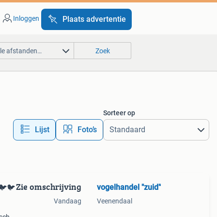
Inloggen
Plaats advertentie
lle afstanden…
Zoek
Sorteer op
Lijst
Foto’s
Zie omschrijving
vogelhandel "zuid"
🐦🐦
Vandaag
Veenendaal