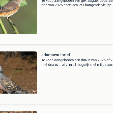
Te koop aangeboden een gekraagde roodstaa
pop van 2026 heeft een iets hangende vleugel
vandaar de vraagprijs van 35 euro mag ook ge
tegen 3 europese kwartel hanen
adamawa tortel
Te koop aangeboden een duivin van 2025 of 
met dna evt ruil / inruil mogelijk met mij pass
duiven / europese vogels