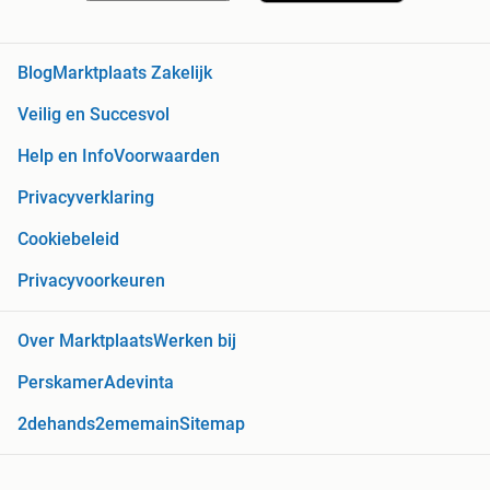
Blog
Marktplaats Zakelijk
Veilig en Succesvol
Help en Info
Voorwaarden
Privacyverklaring
Cookiebeleid
Privacyvoorkeuren
Over Marktplaats
Werken bij
Perskamer
Adevinta
2dehands
2ememain
Sitemap