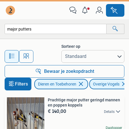
Vogels | Overige Vogels
Sorteer op
Alle afstanden…
Bewaar je zoekopdracht
Filters
Dieren en Toebehoren
Overige Vogels
Prachtige major putter geringd mannen
en poppen koppels
€ 140,00
Details
Dagtopper