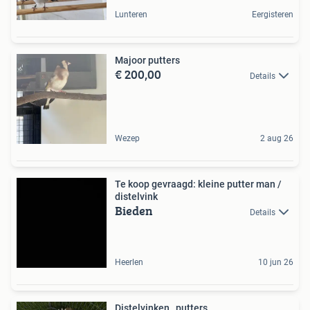
Lunteren
Eergisteren
Majoor putters
€ 200,00
Details
Wezep
2 aug 26
Te koop gevraagd: kleine putter man /
distelvink
Bieden
Details
Heerlen
10 jun 26
Distelvinken , putters