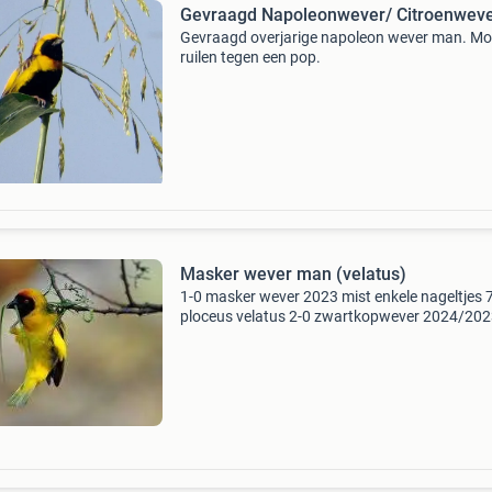
Gevraagd Napoleonwever/ Citroenwev
Gevraagd overjarige napoleon wever man. Mog
ruilen tegen een pop.
Masker wever man (velatus)
1-0 masker wever 2023 mist enkele nageltjes 
ploceus velatus 2-0 zwartkopwever 2024/20
95,00 ploceus melanocephalus geen vrouwen 
koop, enkel deze ge-ent geringd vol op kleur
dierenland lambe