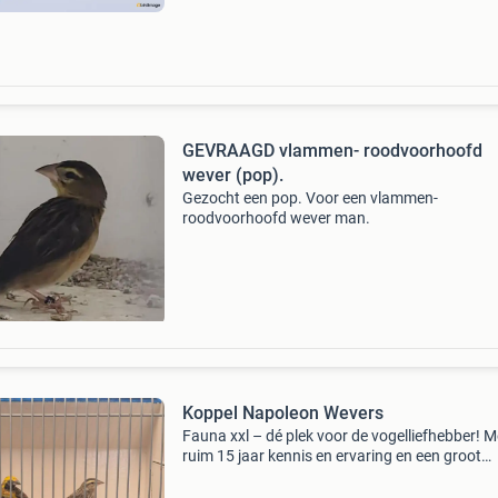
GEVRAAGD vlammen- roodvoorhoofd
wever (pop).
Gezocht een pop. Voor een vlammen-
roodvoorhoofd wever man.
Koppel Napoleon Wevers
Fauna xxl – dé plek voor de vogelliefhebber! M
ruim 15 jaar kennis en ervaring en een groot
assortiment volièrevogels bent u bij fauna xxl
het juiste adres. Beschikbaar: prachtige koppe