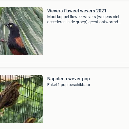
Wevers fluweel wevers 2021
Mooi koppel fluweel wevers (wegens niet
accederen in de groep) geent ontwormd
onverwand en geringd 2021 395,00 voor het k
ophalen en of bekijken dierenland lambertush
6031 ep nederweert 0495
Napoleon wever pop
Enkel 1 pop beschikbaar