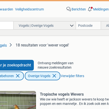
waarden
Veiligheidscentrum
Berichten
Meldingen
Vogels | Overige Vogels
A
18 resultaten
voor 'wever vogel'
gels
Ontvang meldingen van
r je zoekopdracht
nieuwe zoekresultaten
oebehoren
Overige Vogels
Verwijder filters
Tropische vogels Wevers
Wie ow wie heeft er jackson wevers te koop t
poppen en een mannetje . En ik zoek ook een 
madagaskar wevers liefs op kleur . Wie heeft z