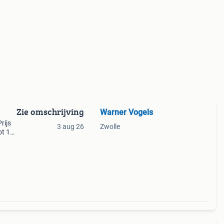
Zie omschrijving
Warner Vogels
rijs
3 aug 26
Zwolle
ot 17
 Kijk
uil