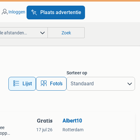
Inloggen
Plaats advertentie
lle afstanden…
Zoek
Sorteer op
Lijst
Foto’s
Gratis
Albert10
wee
17 jul 26
Rotterdam
koppel
e