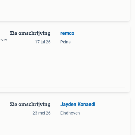
Zie omschrijving
remco
ever.
17 jul 26
Peins
Zie omschrijving
Jayden Konaedi
23 mei 26
Eindhoven