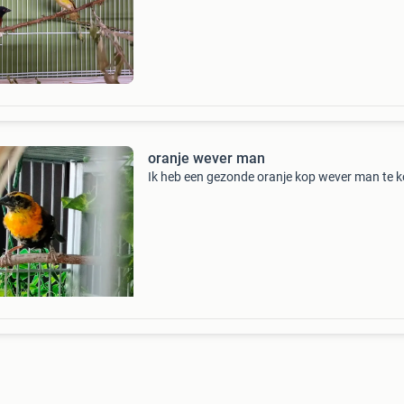
zitten ? Ik wil er proberen mee te gaan kweken 
oranje wever man
Ik heb een gezonde oranje kop wever man te 