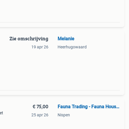
Zie omschrijving
Melanie
19 apr 26
Heerhugowaard
€ 75,00
Fauna Trading - Fauna Housing
et
25 apr 26
Nispen
 aan
ls