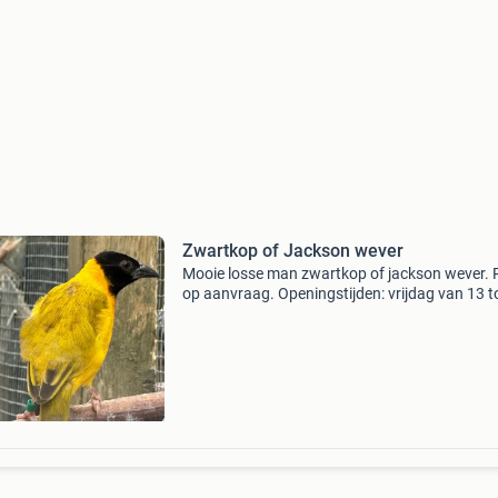
Zwartkop of Jackson wever
Mooie losse man zwartkop of jackson wever. P
op aanvraag. Openingstijden: vrijdag van 13 t
uur en zaterdag van 9 tot 17 uur. 0655390528.
voor meer vogels mijn andere advertenties. Inr