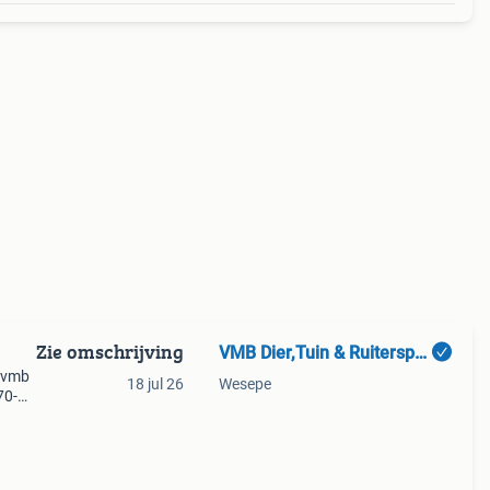
Zie omschrijving
VMB Dier,Tuin & Ruitersport
- vmb
18 jul 26
Wesepe
70-