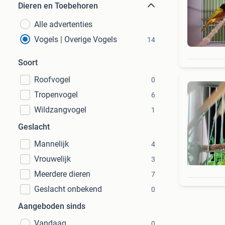
Dieren en Toebehoren
Alle advertenties
Vogels | Overige Vogels
14
Soort
Roofvogel
0
Tropenvogel
6
Wildzangvogel
1
Geslacht
Mannelijk
4
Vrouwelijk
3
Meerdere dieren
7
Geslacht onbekend
0
Aangeboden sinds
Vandaag
0