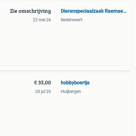
Zie omschrijving
Dierenspeciaalzaak Raemaekers
22 mei 26
Nederweert
oppel
of 32
€ 35,00
hobbyboertje
20 jul 26
Huijbergen