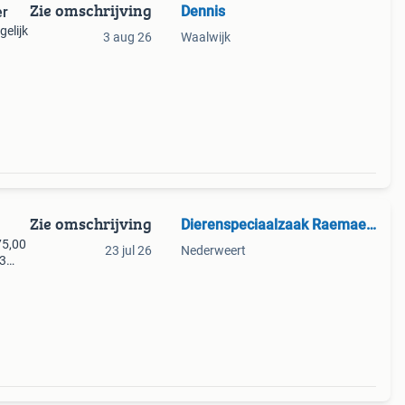
Zie omschrijving
Dennis
er
elijk
3 aug 26
Waalwijk
Zie omschrijving
Dierenspeciaalzaak Raemaekers
75,00
23 jul 26
Nederweert
23
te