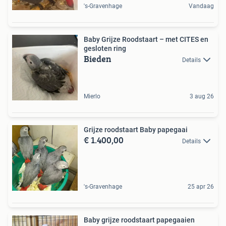
's-Gravenhage
Vandaag
Baby Grijze Roodstaart – met CITES en
gesloten ring
Bieden
Details
Mierlo
3 aug 26
Grijze roodstaart Baby papegaai
€ 1.400,00
Details
's-Gravenhage
25 apr 26
Baby grijze roodstaart papegaaien