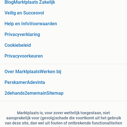
Blog
Marktplaats Zakelijk
Veilig en Succesvol
Help en Info
Voorwaarden
Privacyverklaring
Cookiebeleid
Privacyvoorkeuren
Over Marktplaats
Werken bij
Perskamer
Adevinta
2dehands
2ememain
Sitemap
Marktplaats is, voor zover wettelijk toegestaan, niet
aansprakelijk voor (gevolg)schade die voortkomt uit het gebruik
van deze site, dan wel uit fouten of ontbrekende functionaliteiten