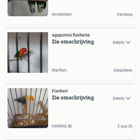
Amsterdam
Vandaag
agapornis fischerie
Zie omschrijving
Details
Warffum
Eergisteren
Fischeri
Zie omschrijving
Details
KINROOI, BE
2 aug 26