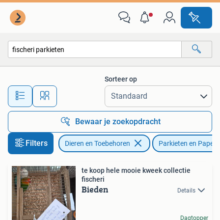
Vogels | Parkieten en Papegaaien
Sorteer op
Alle afstanden…
Bewaar je zoekopdracht
Filters
Dieren en Toebehoren
Parkieten en Papeg
te koop hele mooie kweek collectie
fischeri
Bieden
Details
Dagtopper