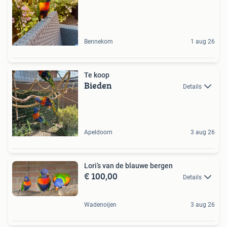
Bennekom
1 aug 26
Te koop
Bieden
Details
Apeldoorn
3 aug 26
Lori’s van de blauwe bergen
€ 100,00
Details
Wadenoijen
3 aug 26