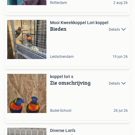
Rotterdam
2 aug 26
Mooi Kweekkoppel Lori koppel
Bieden
Details
Leidschendam
19 jun 26
koppel lori s
Zie omschrijving
Details
Budel-Schoot
26 jul 26
Diverse Lori's