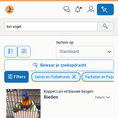
Vogels | Parkieten en Papegaaien
Sorteer op
Alle afstanden…
Bewaar je zoekopdracht
Filters
Dieren en Toebehoren
Parkieten en Papeg
Koppel Lori vd blauwe bergen
Bieden
Details