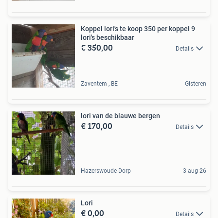
Koppel lori's te koop 350 per koppel 9
lori's beschikbaar
€ 350,00
Details
Zaventem , BE
Gisteren
lori van de blauwe bergen
€ 170,00
Details
Hazerswoude-Dorp
3 aug 26
Lori
€ 0,00
Details