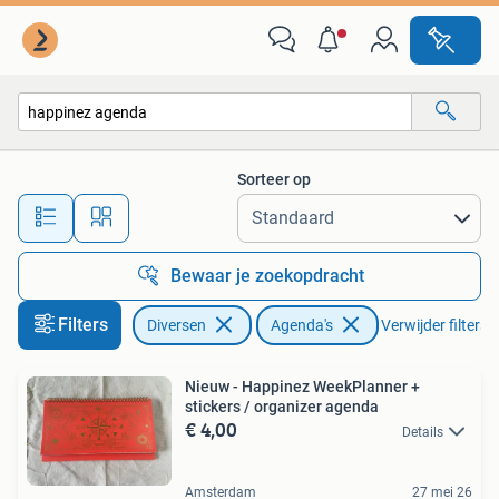
Agenda's
Sorteer op
Alle afstanden…
Bewaar je zoekopdracht
Filters
Diversen
Agenda's
Verwijder filters
Nieuw - Happinez WeekPlanner +
stickers / organizer agenda
€ 4,00
Details
Amsterdam
27 mei 26