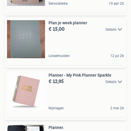
Serooskerke
19 apr 26
Plan je week planner
€ 15,00
Details
IJsselmuiden
12 jul 26
Planner - My Pink Planner Sparkle
€ 12,95
Details
Nijmegen
2 mei 26
Planner.