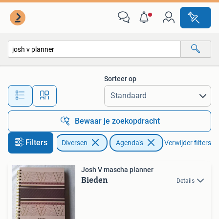
Agenda's
Sorteer op
Alle afstanden…
Bewaar je zoekopdracht
Filters
Diversen
Agenda's
Verwijder filters
Josh V mascha planner
Bieden
Details