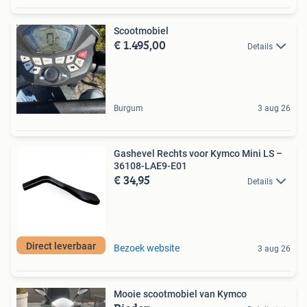
Scootmobiel
€ 1.495,00
Details
Burgum
3 aug 26
Gashevel Rechts voor Kymco Mini LS –
36108-LAE9-E01
€ 34,95
Details
Direct leverbaar
Bezoek website
3 aug 26
Mooie scootmobiel van Kymco