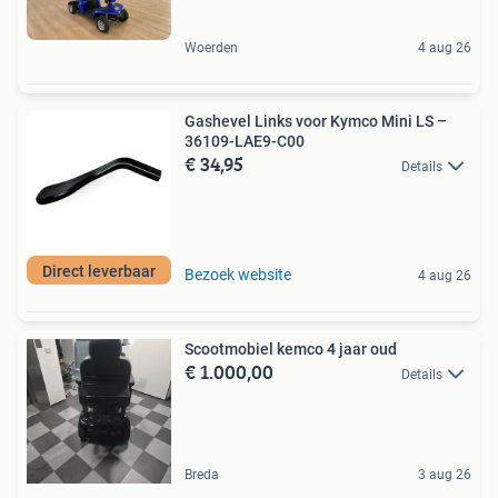
Woerden
4 aug 26
Gashevel Links voor Kymco Mini LS –
36109-LAE9-C00
€ 34,95
Details
Direct leverbaar
Bezoek website
4 aug 26
Scootmobiel kemco 4 jaar oud
€ 1.000,00
Details
Breda
3 aug 26