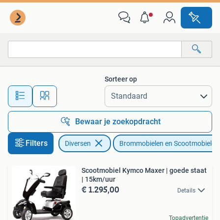
Brommobielen en Scootmobielen
Sorteer op
Alle afstanden…
Bewaar je zoekopdracht
Filters
Diversen
Brommobielen en Scootmobielen
Scootmobiel Kymco Maxer | goede staat
| 15km/uur
€ 1.295,00
Details
Topadvertentie