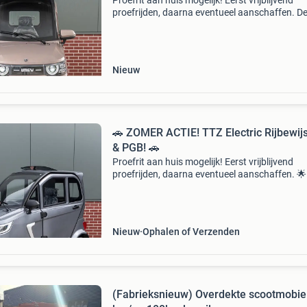
Proefrit aan huis mogelijk! Eerst vrijblijvend
proefrijden, daarna eventueel aanschaffen. De
electric is het nieuwste model onder de elektri
scootmobielen, ontworpen om ouderen en m
met m
Nieuw
🚗 ZOMER ACTIE! TTZ Electric Rijbewijs
& PGB! 🚗
Proefrit aan huis mogelijk! Eerst vrijblijvend
proefrijden, daarna eventueel aanschaffen. 🌟
Nieuwste elektrische scootmobiel 2026! 🌟 
sale! Speciale aanbieding — direct leverbaar! 
Levering
Nieuw
Ophalen of Verzenden
(Fabrieksnieuw) Overdekte scootmobie