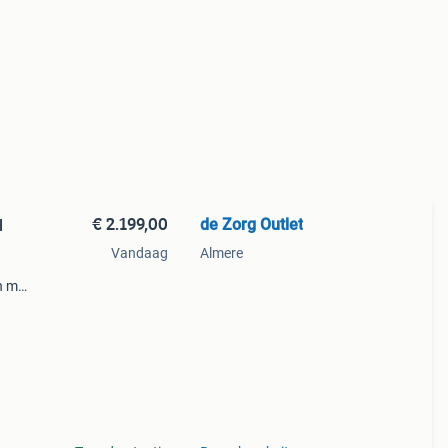
€ 2.199,00
de Zorg Outlet
l
Vandaag
Almere
n met
n