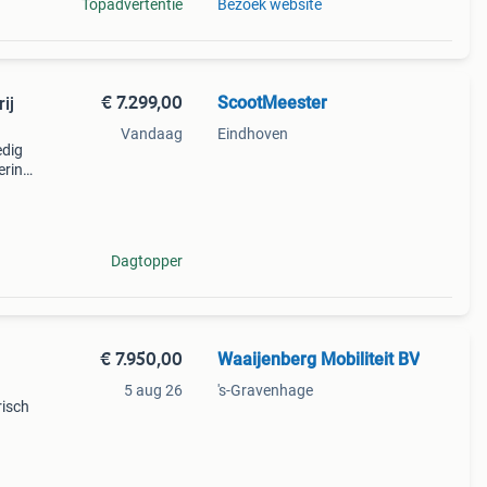
Topadvertentie
Bezoek website
€ 7.299,00
ScootMeester
ij
Vandaag
Eindhoven
edig
ering
t in
Dagtopper
€ 7.950,00
Waaijenberg Mobiliteit BV
5 aug 26
's-Gravenhage
risch
ig is
t, ge