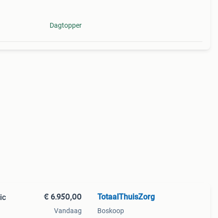
Dagtopper
€ 6.950,00
TotaalThuisZorg
ic
Vandaag
Boskoop