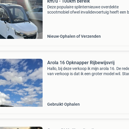
km/u - 100km bereik
Deze populaire splinternieuwe overdekte
scootmobiel ofwel invalidevoertuig heeft een b
van 100 km en beschikt over een lithium accu,
luxe schuifdak, alarmsysteem, bluetooth,
achteruitrijcamer
Nieuw
Ophalen of Verzenden
Arola 16 Opknapper Rijbewijsvrij
Hallo, bij deze verkoop ik mijn arola 16. De red
van verkoop is dat ik een groter model wil. Star
en remt prima. Alle electronica werkt. Er ligt e
sachs sc50 2 takt motortje onder. Top snelh
Gebruikt
Ophalen