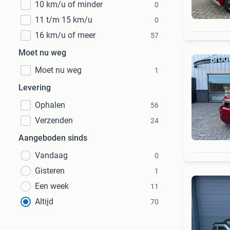
10 km/u of minder
0
11 t/m 15 km/u
0
16 km/u of meer
57
Moet nu weg
Moet nu weg
1
Levering
Ophalen
56
Verzenden
24
Aangeboden sinds
Vandaag
0
Gisteren
1
Een week
11
Altijd
70