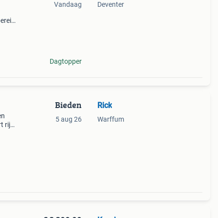
Vandaag
Deventer
ereik
 een
Dagtopper
Bieden
Rick
en
5 aug 26
Warffum
t rijd
en