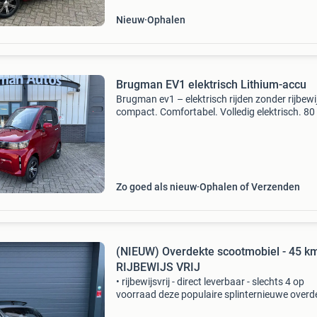
Nieuw
Ophalen
Brugman EV1 elektrisch Lithium-accu
Brugman ev1 – elektrisch rijden zonder rijbewi
compact. Comfortabel. Volledig elektrisch. 8
actieradius wilt u zelfstandig, veilig én comfor
onderweg blijven? De brugman ev1 is hét mod
Zo goed als nieuw
Ophalen of Verzenden
(NIEUW) Overdekte scootmobiel - 45 km
RIJBEWIJS VRIJ
• rijbewijsvrij - direct leverbaar - slechts 4 op
voorraad deze populaire splinternieuwe overd
scootmobiel ofwel invalidevoertuig heeft een b