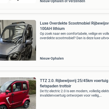
Nieuw
Ophalen of Verzenden
Luxe Overdekte Scootmobiel Rijbewijsvr
100AH lithium
Op zoek naar een comfortabele, veilige en voll
overdekte scootmobiel? Dan is deze luxe uitvo
een uitstekende keuze. De scootmobiel verkeer
werkelijk als nieuwe staat, is volledig elektris
Nieuw
Ophalen
TTZ 2.0. Rijbewijsvrij 25/45km voertuig
fietspaden trottoir
De ttz electric 2.0 Is een modern, volledig elekt
invalidenvoertuig ontworpen voor veilig,
comfortabel en all-weather vervoer. Het voertu
geschikt voor twee personen en biedt stabilitei