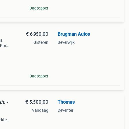
Dagtopper
€ 6.950,00
Brugman Autos
js
Gisteren
Beverwijk
0 Km
tabel
erne
Dagtopper
€ 5.500,00
Thomas
/u -
Vandaag
Deventer
ekte
ereik