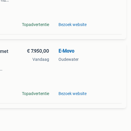
 ttz
sche
ensen
Topadvertentie
Bezoek website
€ 7.950,00
E-Movo
 met
Vandaag
Oudewater
euren
Topadvertentie
Bezoek website