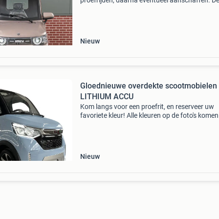
proefrijden, daarna eventueel aanschaffen. De
electric is het nieuwste model onder de elektri
scootmobielen, ontworpen om ouderen en m
met m
Nieuw
Gloednieuwe overdekte scootmobielen
LITHIUM ACCU
Kom langs voor een proefrit, en reserveer uw
favoriete kleur! Alle kleuren op de foto's komen
binnenkort binnen. Zilver hebben we nu op
voorraad staan voor een proefrit. Check de kl
op onze w
Nieuw