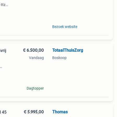
 ttz
sche
ensen
Bezoek website
€ 6.500,00
TotaalThuisZorg
vrij
Vandaag
Boskoop
 Mega

Dagtopper
€ 5.995,00
Thomas
l 45