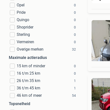
Opel
0
Pride
0
Quingo
0
Shoprider
0
Sterling
0
Vermeiren
0
Overige merken
32
Maximale actieradius
15 km of minder
0
16 t/m 25 km
0
26 t/m 35 km
1
36 t/m 45 km
1
46 km of meer
54
Topsnelheid