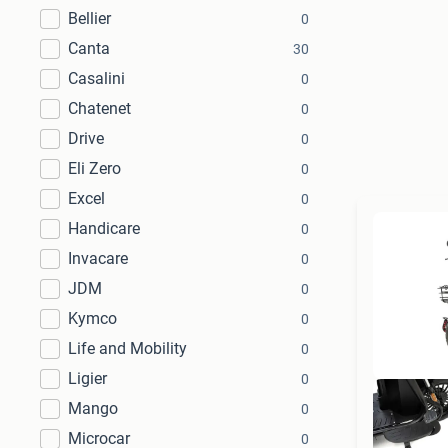
Bellier
0
Canta
30
Casalini
0
Chatenet
0
Drive
0
Eli Zero
0
Excel
0
Handicare
0
Invacare
0
JDM
0
Kymco
0
Life and Mobility
0
Ligier
0
Mango
0
Microcar
0