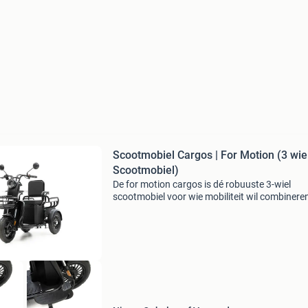
Scootmobiel Cargos | For Motion (3 wie
Scootmobiel)
De for motion cargos is dé robuuste 3-wiel
scootmobiel voor wie mobiliteit wil combinere
praktisch vervoer. Dankzij de ruime laadbak,
krachtige prestaties en de mogelijkheid om ee
passagier mee