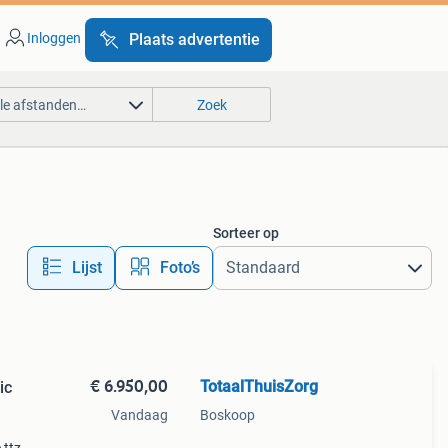
Inloggen
Plaats advertentie
lle afstanden…
Zoek
Sorteer op
Lijst
Foto’s
€ 6.950,00
TotaalThuisZorg
ic
Vandaag
Boskoop