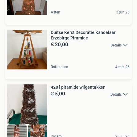
Asten
3 jun 26
Duitse Kerst Decoratie Kandelaar
Erzebirge Piramide
€ 20,00
Details
Rotterdam
4 mei 26
428 ] piramide wilgentakken
€ 5,00
Details
Didam
20 jul 26