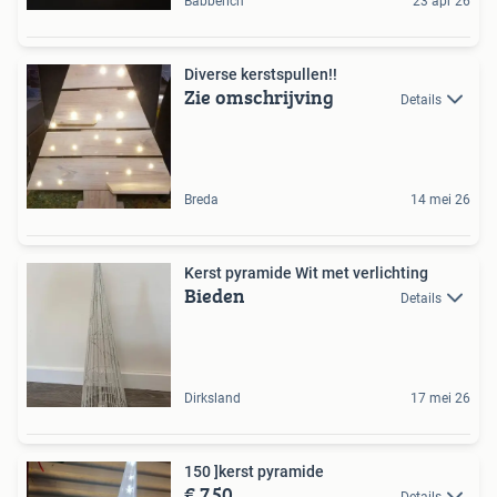
Babberich
23 apr 26
Diverse kerstspullen!!
Zie omschrijving
Details
Breda
14 mei 26
Kerst pyramide Wit met verlichting
Bieden
Details
Dirksland
17 mei 26
150 ]kerst pyramide
€ 7,50
Details