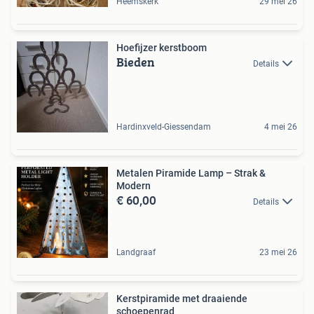
Heemskerk
29 mei 26
Hoefijzer kerstboom
Bieden
Details
Hardinxveld-Giessendam
4 mei 26
Metalen Piramide Lamp – Strak &
Modern
€ 60,00
Details
Landgraaf
23 mei 26
Kerstpiramide met draaiende
schoepenrad