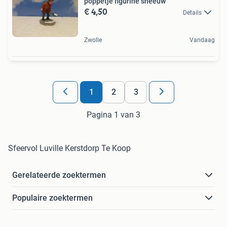
poppetje figurine sneeuw
€ 4,50
Details
Zwolle
Vandaag
1
2
3
Pagina 1 van 3
Sfeervol Luville Kerstdorp Te Koop
Gerelateerde zoektermen
Populaire zoektermen