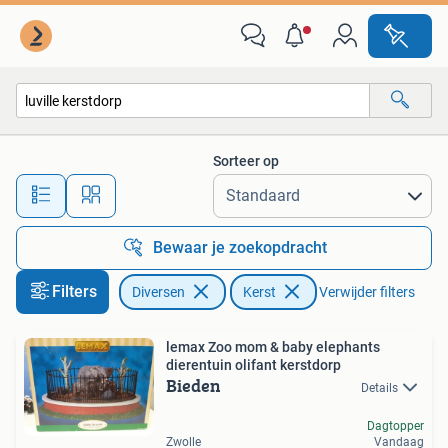
Kerst
Sorteer op
Alle afstanden…
Bewaar je zoekopdracht
Filters
Diversen
Kerst
Verwijder filters
lemax Zoo mom & baby elephants
dierentuin olifant kerstdorp
Bieden
Details
Dagtopper
Zwolle
Vandaag