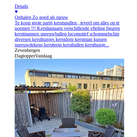
Details
Ophalen
Zo goed als nieuw
Te koop grote partij kerstspullen , teveel om alles op te
noemen !!! Kerstlantaarn verschillende efteling figuren
kerstmannen sneeuwballen locomotief schommelschip
diversen kersthuisjes kerstdorp kerstman kussen
sneeuwdekens kersttrein kerstballen kersthuisje...
Zevenbergen
Dagtopper
Vandaag