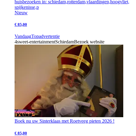
huisbezoeken in: schiedam,rotterdam,vlaardingen,hoogvliet,
spijkenisse,p
Nieuw
€ 85,00
Vandaag
Topadvertentie
4sweet-entertainment
Schiedam
Bezoek website
Boek nu uw Sinterklaas met Roetveeg pieten 2026 !
€ 85,00