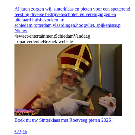
Al jaren zorgen wij, sinterklaas en pieten voor een spetterend
feest bij diverse bedrijven/scholen en verenigingen en
uiteraard huisbezoeken in:
schiedam,rotterdam,vlaardingen,hoogvliet, spijkenisse,p
Nieuw
4sweet-entertainment
Schiedam
Vandaag
Topadvertentie
Bezoek website
Boek nu uw Sinterklaas met Roetveeg pieten 2026 !
€ 85,00