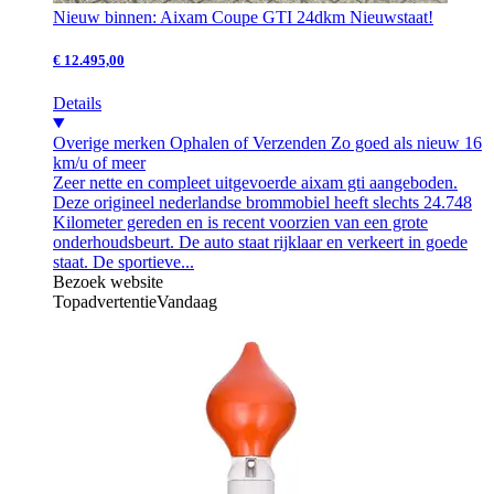
Nieuw binnen: Aixam Coupe GTI 24dkm Nieuwstaat!
€ 12.495,00
Details
Overige merken
Ophalen of Verzenden
Zo goed als nieuw
16
km/u of meer
Zeer nette en compleet uitgevoerde aixam gti aangeboden.
Deze origineel nederlandse brommobiel heeft slechts 24.748
Kilometer gereden en is recent voorzien van een grote
onderhoudsbeurt. De auto staat rijklaar en verkeert in goede
staat. De sportieve...
Bezoek website
Topadvertentie
Vandaag