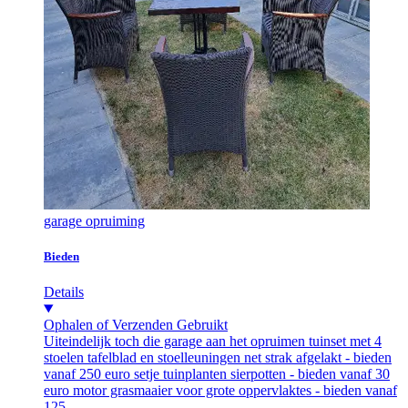
garage opruiming
Bieden
Details
Ophalen of Verzenden
Gebruikt
Uiteindelijk toch die garage aan het opruimen tuinset met 4
stoelen tafelblad en stoelleuningen net strak afgelakt - bieden
vanaf 250 euro setje tuinplanten sierpotten - bieden vanaf 30
euro motor grasmaaier voor grote oppervlaktes - bieden vanaf
125...