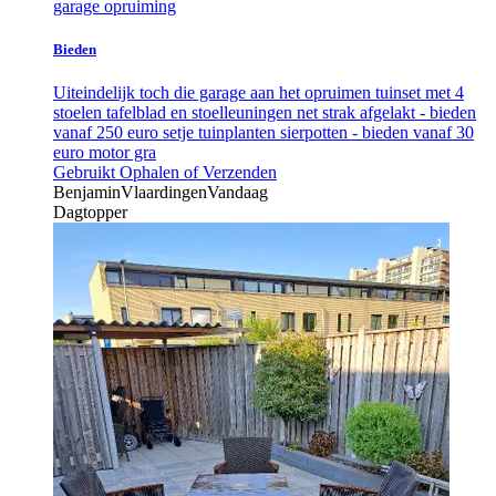
garage opruiming
Bieden
Uiteindelijk toch die garage aan het opruimen tuinset met 4
stoelen tafelblad en stoelleuningen net strak afgelakt - bieden
vanaf 250 euro setje tuinplanten sierpotten - bieden vanaf 30
euro motor gra
Gebruikt
Ophalen of Verzenden
Benjamin
Vlaardingen
Vandaag
Dagtopper