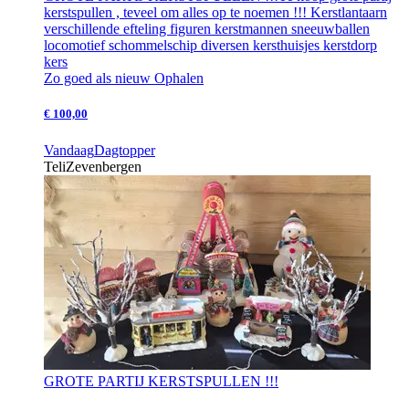
kerstspullen , teveel om alles op te noemen !!! Kerstlantaarn
verschillende efteling figuren kerstmannen sneeuwballen
locomotief schommelschip diversen kersthuisjes kerstdorp
kers
Zo goed als nieuw
Ophalen
€ 100,00
Vandaag
Dagtopper
Teli
Zevenbergen
GROTE PARTIJ KERSTSPULLEN !!!