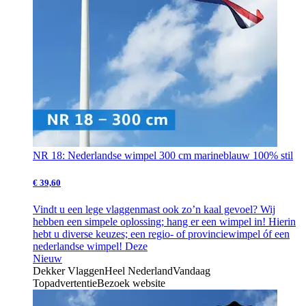
NR 18: Nederlandse wimpel 300 cm marineblauw 100% stil
€ 39,60
Vindt u een lege vlaggenmast ook zo’n kaal gevoel? Wij
hebben een simpele oplossing; hang er een wimpel in! Hierin
hebt u diverse keuzes; een regio- of provinciewimpel óf een
nederlandse wimpel! Deze
Nieuw
Dekker Vlaggen
Heel Nederland
Vandaag
Topadvertentie
Bezoek website