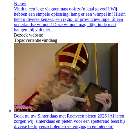
Nieuw
Vindt u een lege vlaggenmast ook zo’n kaal gevoel? Wij
hebben een simpele oplossing; hang er een wimpel in! Hierin
hebt u diverse keuzes; een regio- of provinciewimpel óf een
nederlandse wimpel! Deze wimpel mag altijd in de mast
hangen, hij valt niet...
Bezoek website
Topadvertentie
Vandaag
Boek nu uw Sinterklaas met Roetveeg pieten 2026 !
Al jaren
zorgen wij, sinterklaas en pieten voor een spetterend feest bij
diverse bedrijven/scholen en verenigingen en uiteraard