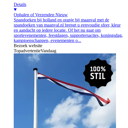
Details
Ophalen of Verzenden
Nieuw
Spandoeken bij holland en oranje bij maanval met de
spandoeken van maanval.nl brengt u eenvoudig sfeer, kleur
en aandacht op iedere locatie. Of het nu gaat om
sportevenementen, feestdagen, supportersacties, koningsdag,
kampioenschappen, evenementen o...
Bezoek website
Topadvertentie
Vandaag