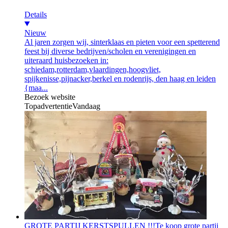
Details
Nieuw
Al jaren zorgen wij, sinterklaas en pieten voor een spetterend
feest bij diverse bedrijven/scholen en verenigingen en
uiteraard huisbezoeken in:
schiedam,rotterdam,vlaardingen,hoogvliet,
spijkenisse,pijnacker,berkel en rodenrijs, den haag en leiden
{maa...
Bezoek website
Topadvertentie
Vandaag
GROTE PARTIJ KERSTSPULLEN !!!
Te koop grote partij