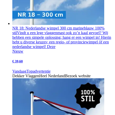
NR 18: Nederlandse wimpel 300 cm marineblauw 100%
stil
Vindt u een lege vlaggenmast ook zo’n kaal gevoel? Wij
hebben een simpele oplossing; hang er een wimpel in! Hierin
hebt u diverse keuzes; een regio- of provinciewimpel óf een
nederlandse wimpel! Deze
Nieuw
€ 39,60
Vandaag
Topadvertentie
Dekker Vlaggen
Heel Nederland
Bezoek website