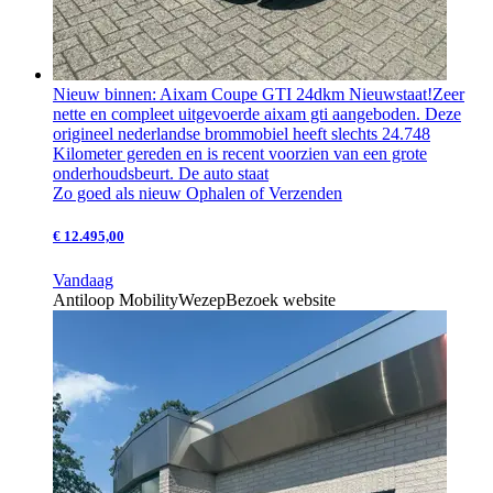
Nieuw binnen: Aixam Coupe GTI 24dkm Nieuwstaat!
Zeer
nette en compleet uitgevoerde aixam gti aangeboden. Deze
origineel nederlandse brommobiel heeft slechts 24.748
Kilometer gereden en is recent voorzien van een grote
onderhoudsbeurt. De auto staat
Zo goed als nieuw
Ophalen of Verzenden
€ 12.495,00
Vandaag
Antiloop Mobility
Wezep
Bezoek website