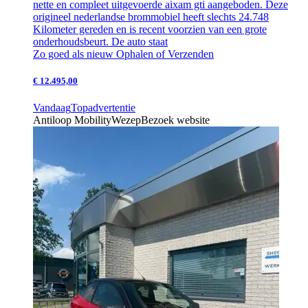
nette en compleet uitgevoerde aixam gti aangeboden. Deze
origineel nederlandse brommobiel heeft slechts 24.748
Kilometer gereden en is recent voorzien van een grote
onderhoudsbeurt. De auto staat
Zo goed als nieuw
Ophalen of Verzenden
€ 12.495,00
Vandaag
Topadvertentie
Antiloop Mobility
Wezep
Bezoek website