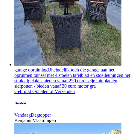
garage opruiming
Uiteindelijk toch die garage aan het
opruimen tuinset met 4 stoelen tafelblad en stoelleuningen net
strak afgelakt - bieden vanaf 250 euro setje tuinplanten
sierpotten - bieden vanaf 30 euro motor gra
Gebruikt
Ophalen of Verzenden
Bieden
Vandaag
Dagtopper
Benjamin
Vlaardingen