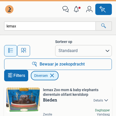
Diversen
Sorteer op
Alle afstanden…
Bewaar je zoekopdracht
Filters
Diversen
lemax Zoo mom & baby elephants
dierentuin olifant kerstdorp
Bieden
Details
Dagtopper
Zwolle
Vandaag