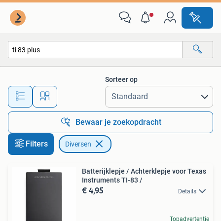
Diversen
Sorteer op
Alle afstanden…
Bewaar je zoekopdracht
Filters
Diversen
Batterijklepje / Achterklepje voor Texas
Instruments TI-83 /
€ 4,95
Details
Topadvertentie