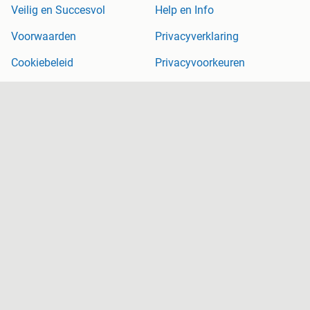
Veilig en Succesvol
Help en Info
Voorwaarden
Privacyverklaring
Cookiebeleid
Privacyvoorkeuren
Over Marktplaats
Werken bij
Perskamer
Adevinta
2dehands
2ememain
Sitemap
Marktplaats is, voor zover wettelijk toegestaan, niet aansprakelijk
voor (gevolg)schade die voortkomt uit het gebruik van deze site,
dan wel uit fouten of ontbrekende functionaliteiten op deze site.
Copyright © 2026 Marktplaats B.V. Alle rechten voorbehouden.
een
onderneming