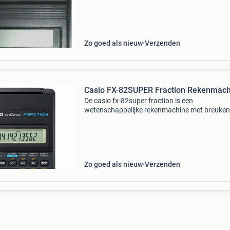
toetsen biedt deze rekenmachine basisfunctie
zoals trigonome
Zo goed als nieuw
Verzenden
Casio FX-82SUPER Fraction Rekenmach
De casio fx-82super fraction is een
wetenschappelijke rekenmachine met breuken
functionaliteit, geïntroduceerd in 1989 . Met 5
functies en 38 toetsen biedt deze rekenmachi
basisfuncties zoals trigo
Zo goed als nieuw
Verzenden