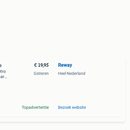
€ 19,95
Reway
e
etro
Gisteren
Heel Nederland
aar
en en
or ee
Topadvertentie
Bezoek website