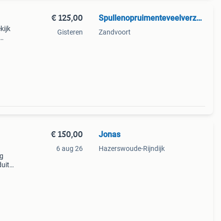
€ 125,00
Spullenopruimenteveelverzameld
kijk
Gisteren
Zandvoort
€ 150,00
Jonas
6 aug 26
Hazerswoude-Rijndijk
ng
duitse
lfde
s