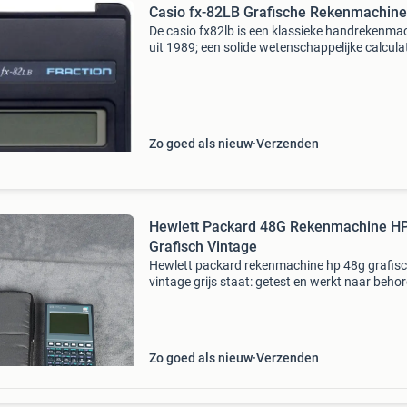
Casio fx-82LB Grafische Rekenmachine
De casio fx82lb is een klassieke handrekenma
uit 1989; een solide wetenschappelijke calcula
met 8cijfer nauwkeurigheid, 52 functies en
algebraïsche logica, verpakt in een stevige
hardcase behu
Zo goed als nieuw
Verzenden
Hewlett Packard 48G Rekenmachine H
Grafisch Vintage
Hewlett packard rekenmachine hp 48g grafis
vintage grijs staat: getest en werkt naar beho
inbegrepen: hewlett packard hp 48g grafische
rekenmachine verzendtijd: 1–2 werkdagen vr
Stuur gerust
Zo goed als nieuw
Verzenden