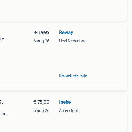
€ 19,95
Reway
jke
6 aug 26
Heel Nederland
8
s
Bezoek website
€ 75,00
Ineke
3.
5 aug 26
Amersfoort
canon
ine