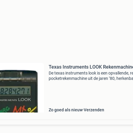
Texas Instruments LOOK Rekenmachin
De texas instruments look is een opvallende, r
pocketrekenmachine uit de jaren ’80, herkenb
aan zijn creatieve, handgeschilderdestijl toets
compacte formaat. Dit model is ontworpen vo
Zo goed als nieuw
Verzenden