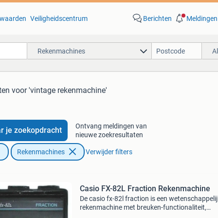
waarden
Veiligheidscentrum
Berichten
Meldingen
Rekenmachines
A
ten
voor 'vintage rekenmachine'
Ontvang meldingen van
r je zoekopdracht
nieuwe zoekresultaten
Rekenmachines
Verwijder filters
Casio FX-82L Fraction Rekenmachine
De casio fx-82l fraction is een wetenschappeli
rekenmachine met breuken-functionaliteit,
geïntroduceerd in 1989 . Met 54 functies en 3