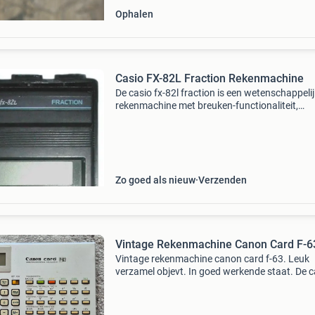
Ophalen
Casio FX-82L Fraction Rekenmachine
De casio fx-82l fraction is een wetenschappeli
rekenmachine met breuken-functionaliteit,
geïntroduceerd in 1989 . Met 54 functies en 3
toetsen biedt deze rekenmachine basisfunctie
zoals trigonome
Zo goed als nieuw
Verzenden
Vintage Rekenmachine Canon Card F-6
Vintage rekenmachine canon card f-63. Leuk
verzamel objevt. In goed werkende staat. De 
card f-63 is een wetenschappelijke rekenmach
met een nauwkeurigheid van 11 cijfers en
algebraïsche logic