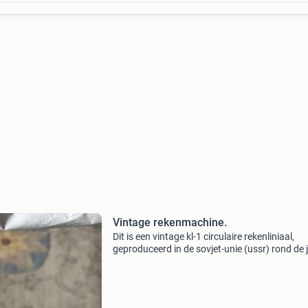
Vintage rekenmachine.
Dit is een vintage kl-1 circulaire rekenliniaal,
geproduceerd in de sovjet-unie (ussr) rond de 
&#39;60.het instrument is ontworpen als een
zakrekenmachine en heeft de vorm van een
zakhorloge