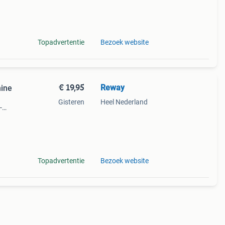
s
Topadvertentie
Bezoek website
€ 19,95
Reway
ine
Gisteren
Heel Nederland
-
2
ne
Topadvertentie
Bezoek website