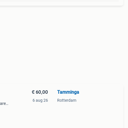
€ 60,00
Tamminga
6 aug 26
Rotterdam
jaren