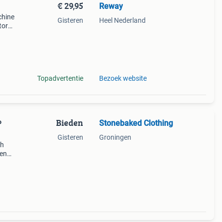
€ 29,95
Reway
chine
Gisteren
Heel Nederland
tor
Topadvertentie
Bezoek website
Bieden
Stonebaked Clothing
P
Gisteren
Groningen
ch
ren
agen?