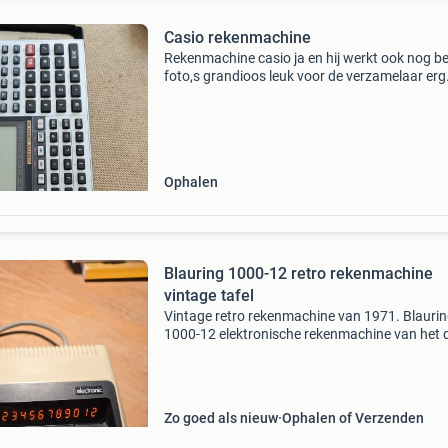
Casio rekenmachine
Rekenmachine casio ja en hij werkt ook nog be
foto,s grandioos leuk voor de verzamelaar erg
populair aparaadje uit het verleden
Ophalen
Blauring 1000-12 retro rekenmachine
vintage tafel
Vintage retro rekenmachine van 1971. Blauri
1000-12 elektronische rekenmachine van het 
(niet meer bestande bedrijf) kaufhof. Is het ze
als unitrex1200 waarom deze prijs?: Chip (ic) i
mos
Zo goed als nieuw
Ophalen of Verzenden